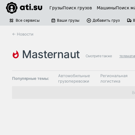
Грузы
Поиск грузов
Машины
Поиск м
Все сервисы
Ваши грузы
Добавить груз
← Новости
masternaut
Смотрите также
телемати
Автомобильные
Региональная
Популярные темы:
грузоперевозки
логистика
Склады и
В
Таможня и ВЭД
грузовые
терминалы