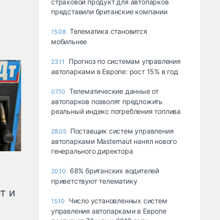
страховой продукт для автопарков
представили британские компании
Телематика становится
15.08
мобильнее
Прогноз по системам управления
23.11
автопарками в Европе: рост 15% в год
Телематические данные от
07.10
автопарков позволят предложить
реальный индекс потребления топлива
Поставщик систем управления
28.05
автопарками Masternaut нанял нового
генерального директора
68% британских водителей
20.10
приветствуют телематику
т и
Число установленных систем
15.10
управления автопарками в Европе