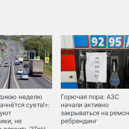
Горючая пора: АЗС
еднюю неделю
начали активно
ачнётся суета!»:
закрываться на ремон
куют
ребрендинг
ики, не