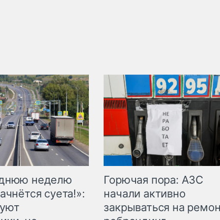
Горючая пора: АЗС
еднюю неделю
начали активно
ачнётся суета!»:
закрываться на ремон
куют