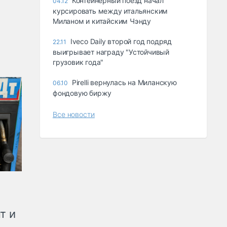
Контейнерный поезд начал
04.12
курсировать между итальянским
Миланом и китайским Чэнду
Iveco Daily второй год подряд
22.11
выигрывает награду "Устойчивый
грузовик года"
Pirelli вернулась на Миланскую
06.10
фондовую биржу
Все новости
т и