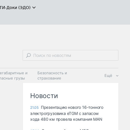
ТИ-Доки (ЭДО)
егабаритные и
Безопасность и
Ещё
пасные грузы
страхование
 масла и
Дзен
ия
Новости
Презентацию нового 16-тонного
21.05
электрогрузовика eTGM с запасом
хода 480 км провела компания MAN