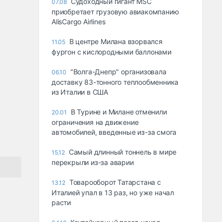
Судоходный гигант MSC
07.08
приобретает грузовую авиакомпанию
AlisCargo Airlines
В центре Милана взорвался
11.05
фургон с кислородными баллонами
"Волга-Днепр" организовала
06.10
доставку 83-тонного теплообменника
из Италии в США
В Турине и Милане отменили
20.01
ограничения на движение
автомобилей, введенные из-за смога
Самый длинный тоннель в мире
15.12
перекрыли из-за аварии
Товарооборот Татарстана с
13.12
Италией упал в 13 раз, но уже начал
расти