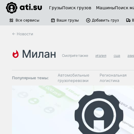
Грузы
Поиск грузов
Машины
Поиск м
Все сервисы
Ваши грузы
Добавить груз
← Новости
милан
Смотрите также
италия
сша
ави
Автомобильные
Региональная
Популярные темы:
грузоперевозки
логистика
Склады и
Таможня и ВЭД
грузовые
терминалы