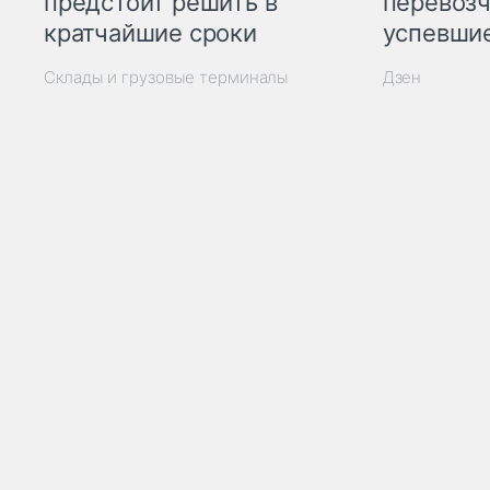
предстоит решить в
перевозч
кратчайшие сроки
успевшие
Склады и грузовые терминалы
Дзен