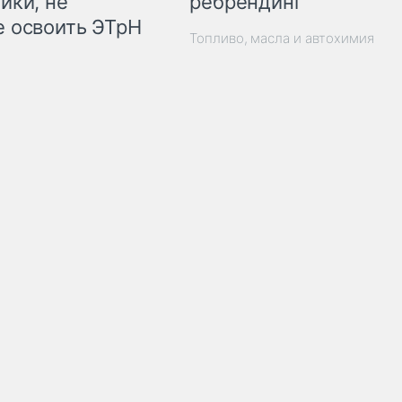
ребрендинг
ики, не
 освоить ЭТрН
Топливо, масла и автохимия