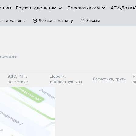
ашин
Грузовладельцам
Перевозчикам
АТИ-Доки
А
Ваши машины
Добавить машину
Заказы
акомпании
ЭДО, ИТ в
Дороги,
Н
Логистика, грузы
логистике
инфраструктура
о
Коммерческий
Автосервис,
Топливо,
Спецтехника
транспорт
запчасти, шины
автохим