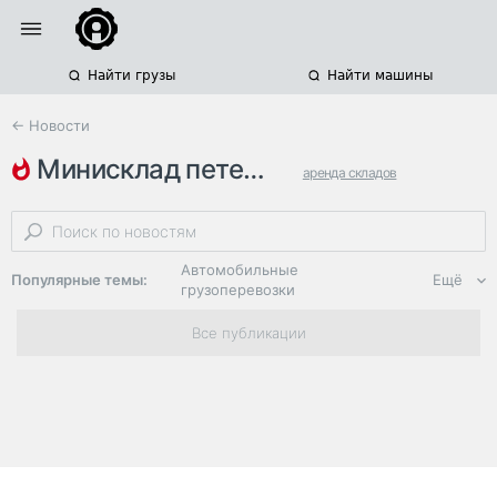
Найти грузы
Найти машины
← Новости
минисклад петербург
аренда складов
складские комплексы
склады санкт-петербурга и ленобласти
Автомобильные
Популярные темы:
Ещё
грузоперевозки
Региональная
Все публикации
логистика
ЭДО, ИТ в
логистике
Дороги,
инфраструктура