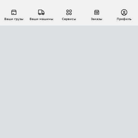
Ваши грузы
Ваши машины
Сервисы
Заказы
Профиль
АВТОМАТИЗАЦИЯ ПЕРЕВОЗОК
Площадки
Заказы
Торги
Тендеры
АТИ-Доки
GPS-мониторинг
АТИ Мессенджер
Цепочки грузов
API ATI.SU
ПОЛЕЗНОЕ
Расчет расстояний
БЕЗОПАСНОСТЬ
Академия ATI.SU
ATI.SU о безопасности
Звезды ATI.SU на вашем сайте
КОНТАКТЫ И ТАРИФЫ
Памятка по проверке контрагентов
Индекс ATI.SU FTL РФ
О системе ATI.SU
Светофор+
Средние ставки
ИНФОРМАЦИЯ