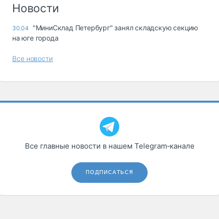
Логистика, грузы
Новости
Негабаритные и
"МиниСклад Петербург" занял складскую секцию
30.04
опасные грузы
на юге города
Безопасность и
страхование
Все новости
Таможня и ВЭД
Склады и
грузовые
терминалы
Коммерческий
транспорт
Все главные новости в нашем Telegram‑канале
Спецтехника
Автосервис,
ПОДПИСАТЬСЯ
запчасти, шины
Топливо, масла и
Дзен
автохимия