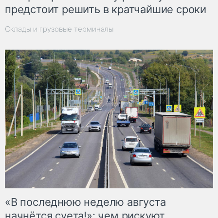
предстоит решить в кратчайшие сроки
Склады и грузовые терминалы
«В последнюю неделю августа
начнётся суета!»: чем рискуют