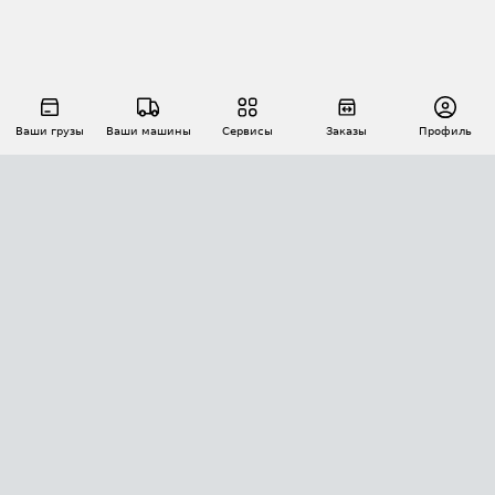
Ваши грузы
Ваши машины
Сервисы
Заказы
Профиль
АВТОМАТИЗАЦИЯ ПЕРЕВОЗОК
Площадки
Заказы
Торги
Тендеры
АТИ-Доки
GPS-мониторинг
АТИ Мессенджер
Цепочки грузов
API ATI.SU
ПОЛЕЗНОЕ
Расчет расстояний
БЕЗОПАСНОСТЬ
Академия ATI.SU
ATI.SU о безопасности
Звезды ATI.SU на вашем сайте