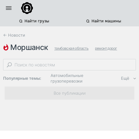
Найти грузы
Найти машины
← Новости
моршанск
тамбовская область
ремонт дорог
региональные автодороги
Автомобильные
Популярные темы:
Ещё
грузоперевозки
Региональная
Все публикации
логистика
ЭДО, ИТ в
логистике
Дороги,
инфраструктура