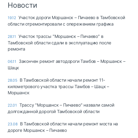
Логистика, грузы
Новости
Негабаритные и
Участок дороги Моршанск – Пичаево в Тамбовской
19.12
опасные грузы
области отремонтировали с опережением графика
Безопасность и
страхование
Участок трассы "Моршанск – Пичаево" в
28.11
Тамбовской области сдали в эксплуатацию после
Таможня и ВЭД
ремонта
Склады и
Закончен ремонт автодороги Тамбов – Моршанск –
06.11
грузовые
Шацк
терминалы
Коммерческий
В Тамбовской области начали ремонт 11-
28.05
транспорт
километрового участка трассы Тамбов – Шацк –
Моршанск
Спецтехника
Трассу "Моршанск – Пичаево" назвали самой
22.01
Автосервис,
долгожданной дорогой Тамбовской области
запчасти, шины
Топливо, масла и
В Тамбовской области начали ремонт моста на
23.08
Дзен
автохимия
дороге Моршанск – Пичаево