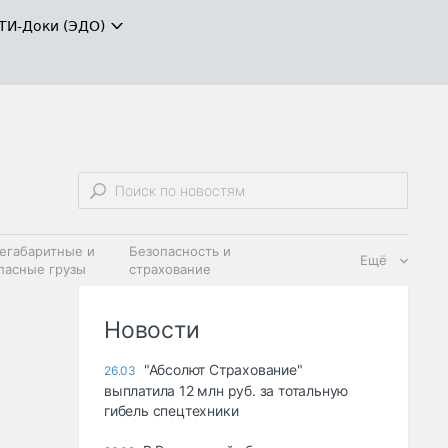
ТИ-Доки (ЭДО)
егабаритные и
Безопасность и
Ещё
пасные грузы
страхование
 масла и
Дзен
ия
Новости
"Абсолют Страхование"
26.03
выплатила 12 млн руб. за тотальную
гибель спецтехники