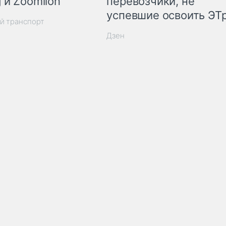
 и Zoomlion
перевозчики, не
успевшие освоить ЭТ
й транспорт
Дзен