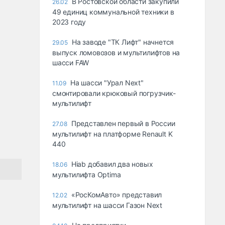
В Ростовской области закупили
26.02
49 единиц коммунальной техники в
2023 году
На заводе "ТК Лифт" начнется
29.05
выпуск ломовозов и мультилифтов на
шасси FAW
На шасси "Урал Next"
11.09
смонтировали крюковый погрузчик-
мультилифт
Представлен первый в России
27.08
мультилифт на платформе Renault K
440
Hiab добавил два новых
18.06
мультилифта Optima
«РосКомАвто» представил
12.02
мультилифт на шасси Газон Next