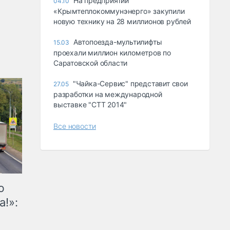
На предприятии
04.10
«Крымтеплокоммунэнерго» закупили
новую технику на 28 миллионов рублей
Автопоезда-мультилифты
15.03
проехали миллион километров по
Саратовской области
"Чайка-Сервис" представит свои
27.05
разработки на международной
выставке "СТТ 2014"
Все новости
ю
а!»: