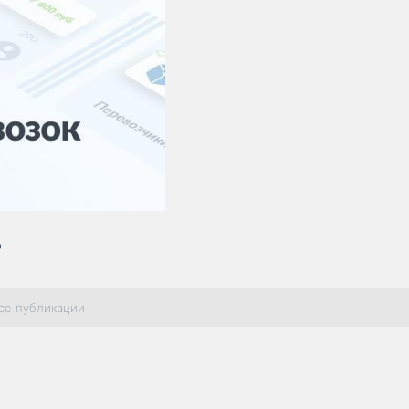
ц
се публикации