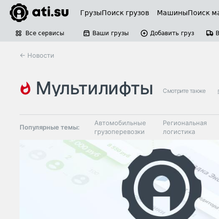
Грузы
Поиск грузов
Машины
Поиск м
Все сервисы
Ваши грузы
Добавить груз
← Новости
мультилифты
Смотрите также
Автомобильные
Региональная
Популярные темы:
грузоперевозки
логистика
Склады и
Таможня и ВЭД
грузовые
терминалы