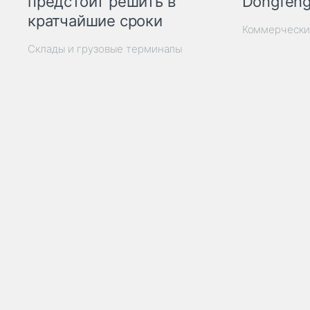
Dongfeng
предстоит решить в
кратчайшие сроки
Коммерчески
Склады и грузовые терминалы