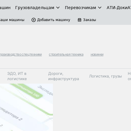
ашин
Грузовладельцам
Перевозчикам
АТИ-Доки
А
Ваши машины
Добавить машину
Заказы
производство спецтехники
строительная техника
новинки
ЭДО, ИТ в
Дороги,
Н
Логистика, грузы
логистике
инфраструктура
о
Коммерческий
Автосервис,
Топливо,
Спецтехника
транспорт
запчасти, шины
автохим