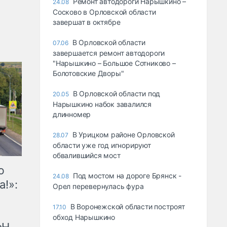
Ремонт автодороги Нарышкино –
24.08
Сосково в Орловской области
завершат в октябре
В Орловской области
07.06
завершается ремонт автодороги
"Нарышкино – Большое Сотниково –
Болотовские Дворы"
В Орловской области под
20.05
Нарышкино набок завалился
длинномер
В Урицком районе Орловской
28.07
области уже год игнорируют
обвалившийся мост
ю
Под мостом на дороге Брянск -
24.08
а!»:
Орел перевернулась фура
В Воронежской области построят
17.10
обход Нарышкино