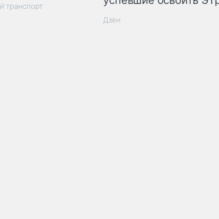
успевшие освоить ЭТ
й транспорт
Дзен