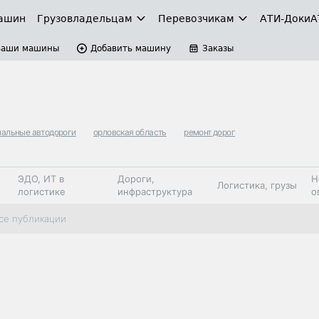
ашин
Грузовладельцам
Перевозчикам
АТИ-Доки
А
Ваши машины
Добавить машину
Заказы
нальные автодороги
орловская область
ремонт дорог
ЭДО, ИТ в
Дороги,
Н
Логистика, грузы
логистике
инфраструктура
о
Коммерческий
Автосервис,
Топливо,
се публикации
Спецтехника
транспорт
запчасти, шины
автохим