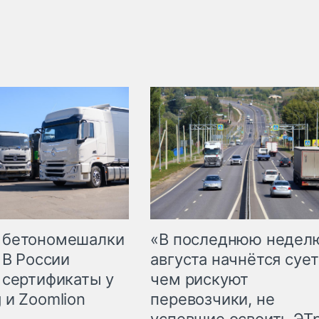
 бетономешалки
«В последнюю недел
 В России
августа начнётся сует
 сертификаты у
чем рискуют
 и Zoomlion
перевозчики, не