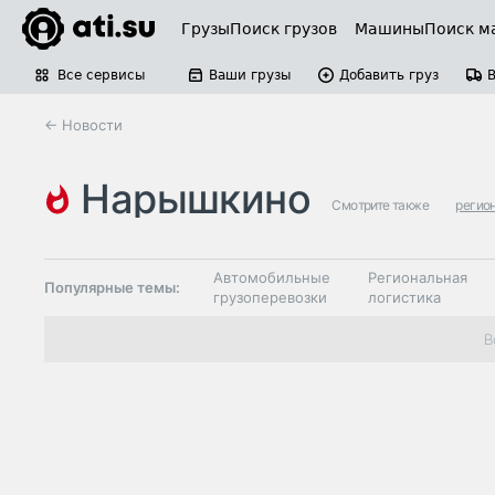
Грузы
Поиск грузов
Машины
Поиск м
Все сервисы
Ваши грузы
Добавить груз
← Новости
нарышкино
Смотрите также
регио
Автомобильные
Региональная
Популярные темы:
грузоперевозки
логистика
Склады и
В
Таможня и ВЭД
грузовые
терминалы