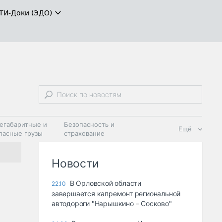
ТИ-Доки (ЭДО)
егабаритные и
Безопасность и
Ещё
пасные грузы
страхование
 масла и
Дзен
ия
Новости
В Орловской области
22.10
завершается капремонт региональной
автодороги "Нарышкино – Сосково"