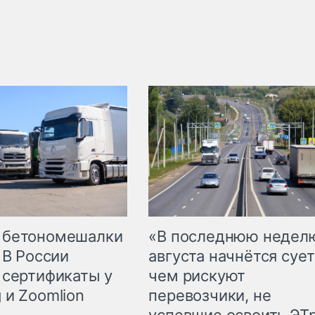
 бетономешалки
«В последнюю недел
 В России
августа начнётся сует
 сертификаты у
чем рискуют
 и Zoomlion
перевозчики, не