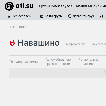
Грузы
Поиск грузов
Машины
Поиск м
Все сервисы
Ваши грузы
Добавить груз
← Новости
навашино
Смотрите также
нижегородс
Автомобильные
Региональная
Популярные темы:
грузоперевозки
логистика
Склады и
В
Таможня и ВЭД
грузовые
терминалы