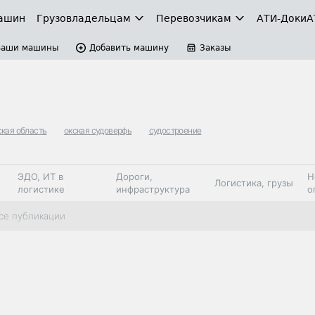
ашин
Грузовладельцам
Перевозчикам
АТИ-Доки
А
Ваши машины
Добавить машину
Заказы
кая область
окская судоверфь
судостроение
ЭДО, ИТ в
Дороги,
Н
Логистика, грузы
логистике
инфраструктура
о
Коммерческий
Автосервис,
Топливо,
се публикации
Спецтехника
транспорт
запчасти, шины
автохим