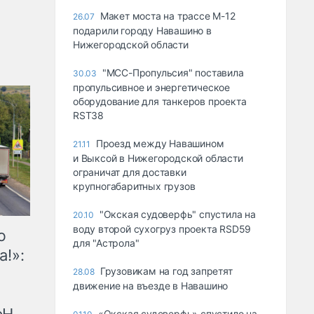
Макет моста на трассе М-12
26.07
подарили городу Навашино в
Нижегородской области
"МСС-Пропульсия" поставила
30.03
пропульсивное и энергетическое
оборудование для танкеров проекта
RST38
Проезд между Навашином
21.11
и Выксой в Нижегородской области
ограничат для доставки
крупногабаритных грузов
"Окская судоверфь" спустила на
20.10
воду второй сухогруз проекта RSD59
ю
для "Астрола"
а!»:
Грузовикам на год запретят
28.08
движение на въезде в Навашино
«Окская судоверфь» спустило на