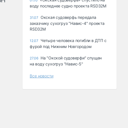
рН
01.10
воду последнее судно проекта RSD32M
Окская судоверфь передала
31.07
заказчику сухогруз "Навис-4" проекта
RSD32M
Четыре человека погибли в ДТП с
12.07
фурой под Нижним Новгородом
На "Окской судоверфи" спущен
27.06
на воду сухогруз "Навис-5"
Все новости