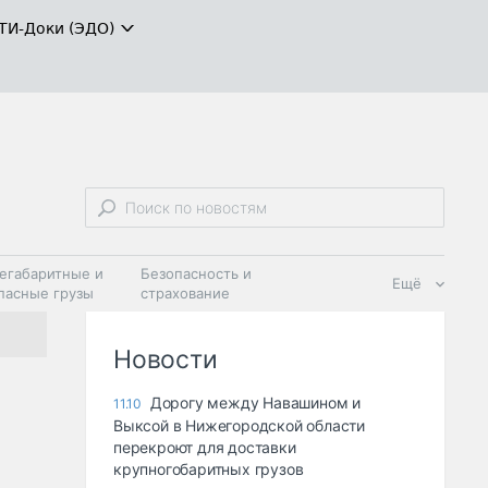
ТИ-Доки (ЭДО)
егабаритные и
Безопасность и
Ещё
пасные грузы
страхование
 масла и
Дзен
ия
Новости
Дорогу между Навашином и
11.10
Выксой в Нижегородской области
перекроют для доставки
крупногобаритных грузов