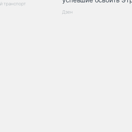
успевшие освоить ЭТ
й транспорт
Дзен