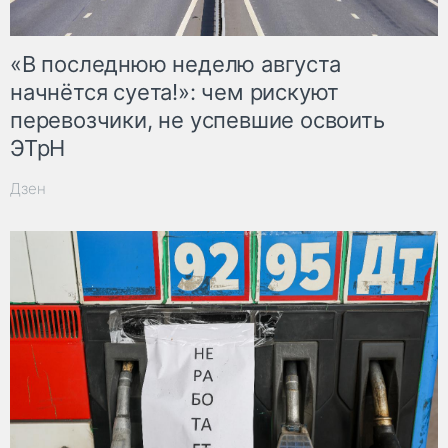
«В последнюю неделю августа
начнётся суета!»: чем рискуют
перевозчики, не успевшие освоить
ЭТрН
Дзен