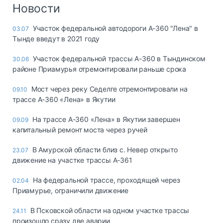
Логистика, грузы
Новости
Негабаритные и
Участок федеральной автодороги А-360 "Лена" в
03.07
опасные грузы
Тынде введут в 2021 году
Безопасность и
страхование
Участок федеральной трассы А-360 в Тындинском
30.06
районе Приамурья отремонтировали раньше срока
Таможня и ВЭД
Мост через реку Седелге отремонтировали на
09.10
Склады и
трассе А-360 «Лена» в Якутии
грузовые
терминалы
На трассе А-360 «Лена» в Якутии завершен
09.09
Коммерческий
капитальный ремонт моста через ручей
транспорт
В Амурской области близ с. Невер открыто
23.07
Спецтехника
движение на участке трассы А-361
Автосервис,
На федеральной трассе, проходящей через
02.04
запчасти, шины
Приамурье, ограничили движение
Топливо, масла и
Дзен
автохимия
В Псковской области на одном участке трассы
24.11
произошло сразу две аварии