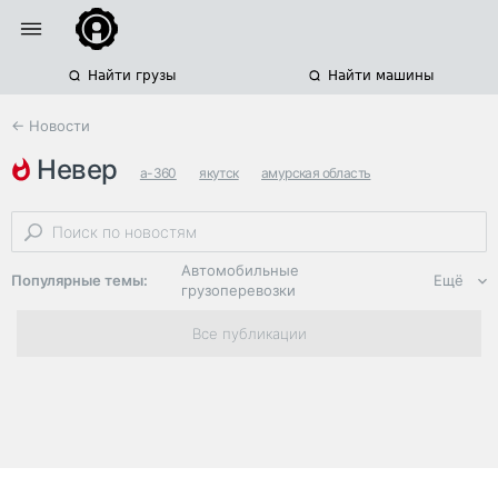
Найти грузы
Найти машины
← Новости
невер
а-360
якутск
амурская область
Автомобильные
Популярные темы:
Ещё
грузоперевозки
Региональная
Все публикации
логистика
ЭДО, ИТ в
логистике
Дороги,
инфраструктура