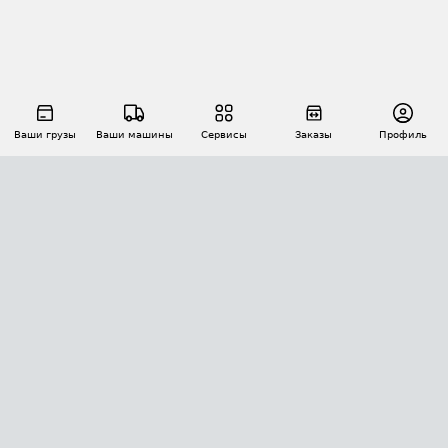
Ваши грузы
Ваши машины
Сервисы
Заказы
Профиль
АВТОМАТИЗАЦИЯ ПЕРЕВОЗОК
Площадки
Заказы
Торги
Тендеры
АТИ-Доки
GPS-мониторинг
АТИ Мессенджер
Цепочки грузов
API ATI.SU
ПОЛЕЗНОЕ
Расчет расстояний
БЕЗОПАСНОСТЬ
Академия ATI.SU