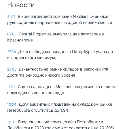
Логистика, грузы
Новости
Негабаритные и
В консалтинговой компании Nikoliers сменился
21.05
опасные грузы
руководитель направления складской недвижимости
Безопасность и
страхование
Central Properties выкупила два логопарка в
02.06
Красноярске
Таможня и ВЭД
Доля свободных складов в Петербурге упала до
27.09
Склады и
исторического минимума
грузовые
терминалы
Вакантность на рынке складов в регионах РФ
23.08
Коммерческий
достигла рекордно низкого уровня
транспорт
Спрос на склады в Московском регионе в первом
17.07
Спецтехника
полугодии вырос до рекорда
Автосервис,
Доля вакантных площадей на складском рынке
13.04
запчасти, шины
Петербурга опустилась до 1,9%
Топливо, масла и
Дзен
автохимия
Ввод складских помещений в Петербурге и
26.01
Ленобласти в 2023 году может сократиться на 20-30%