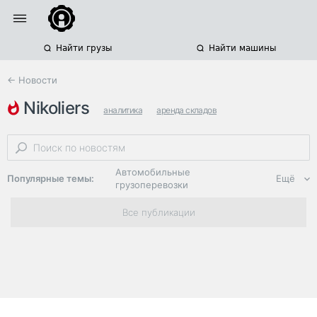
Найти грузы
Найти машины
← Новости
nikoliers
аналитика
аренда складов
строительство складов
Автомобильные
Популярные темы:
Ещё
грузоперевозки
Региональная
Все публикации
логистика
ЭДО, ИТ в
логистике
Дороги,
инфраструктура