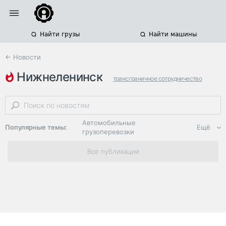
Найти грузы
Найти машины
← Новости
нижнеленинск
трансграничное сотрудничество
тунцзян
еао
Автомобильные
Популярные темы:
Ещё
грузоперевозки
Региональная
Все публикации
логистика
ЭДО, ИТ в
логистике
Дороги,
инфраструктура