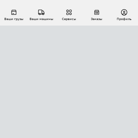
Ваши грузы
Ваши машины
Сервисы
Заказы
Профиль
АВТОМАТИЗАЦИЯ ПЕРЕВОЗОК
Площадки
Заказы
Торги
Тендеры
АТИ-Доки
GPS-мониторинг
АТИ Мессенджер
Цепочки грузов
API ATI.SU
ПОЛЕЗНОЕ
Расчет расстояний
БЕЗОПАСНОСТЬ
Академия ATI.SU
ATI.SU о безопасности
Звезды ATI.SU на вашем сайте
КОНТАКТЫ И ТАРИФЫ
Памятка по проверке контрагентов
Индекс ATI.SU FTL РФ
О системе ATI.SU
Светофор+
Средние ставки
ИНФОРМАЦИЯ