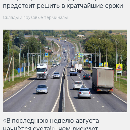
предстоит решить в кратчайшие сроки
Склады и грузовые терминалы
«В последнюю неделю августа
начнётся суета!»: чем рискуют