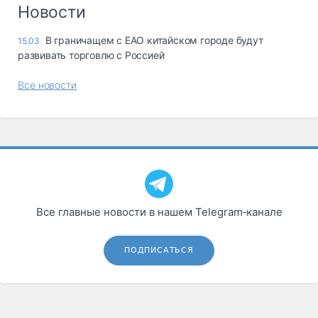
Логистика, грузы
Новости
Негабаритные и
В граничащем с ЕАО китайском городе будут
15.03
опасные грузы
развивать торговлю с Россией
Безопасность и
страхование
Все новости
Таможня и ВЭД
Склады и
грузовые
терминалы
Коммерческий
транспорт
Все главные новости в нашем Telegram‑канале
Спецтехника
Автосервис,
ПОДПИСАТЬСЯ
запчасти, шины
Топливо, масла и
Дзен
автохимия