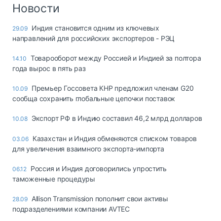
Логистика, грузы
Новости
Негабаритные и
Индия становится одним из ключевых
29.09
опасные грузы
направлений для российских экспортеров - РЭЦ
Безопасность и
страхование
Товарооборот между Россией и Индией за полтора
14.10
года вырос в пять раз
Таможня и ВЭД
Премьер Госсовета КНР предложил членам G20
10.09
Склады и
сообща сохранить глобальные цепочки поставок
грузовые
терминалы
Экспорт РФ в Индию составил 46,2 млрд долларов
10.08
Коммерческий
транспорт
Казахстан и Индия обменяются списком товаров
03.06
для увеличения взаимного экспорта-импорта
Спецтехника
Россия и Индия договорились упростить
06.12
Автосервис,
таможенные процедуры
запчасти, шины
Топливо, масла и
Allison Transmission пополнит свои активы
28.09
Дзен
автохимия
подразделениями компании AVTEC