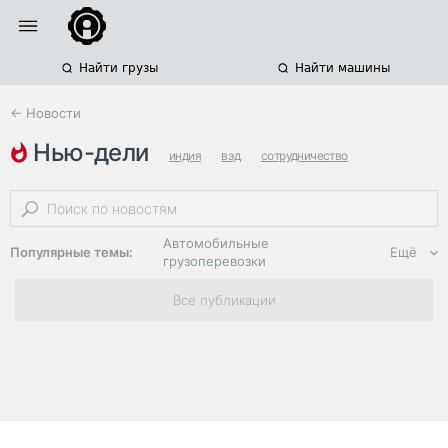
Найти грузы
Найти машины
← Новости
нью-дели
индия
вэд
сотрудничество
Автомобильные
Популярные темы:
Ещё
грузоперевозки
Региональная
Все публикации
логистика
ЭДО, ИТ в
логистике
Дороги,
инфраструктура