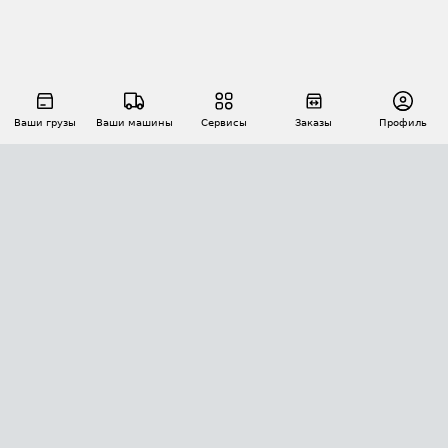
Ваши грузы
Ваши машины
Сервисы
Заказы
Профиль
АВТОМАТИЗАЦИЯ ПЕРЕВОЗОК
Площадки
Заказы
Торги
Тендеры
АТИ-Доки
GPS-мониторинг
АТИ Мессенджер
Цепочки грузов
API ATI.SU
ПОЛЕЗНОЕ
Расчет расстояний
БЕЗОПАСНОСТЬ
Академия ATI.SU
ATI.SU о безопасности
Звезды ATI.SU на вашем сайте