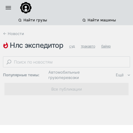
Найти грузы
Найти машины
← Новости
нлс экспедитор
суд
тракавто
байер
Автомобильные
Популярные темы:
Ещё
грузоперевозки
Региональная
Все публикации
логистика
ЭДО, ИТ в
логистике
Дороги,
инфраструктура