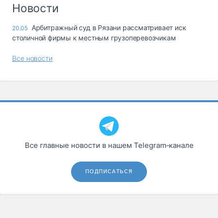
Логистика, грузы
Новости
Негабаритные и
Арбитражный суд в Рязани рассматривает иск
20.05
опасные грузы
столичной фирмы к местным грузоперевозчикам
Безопасность и
страхование
Все новости
Таможня и ВЭД
Склады и
грузовые
терминалы
Коммерческий
транспорт
Все главные новости в нашем Telegram‑канале
Спецтехника
Автосервис,
ПОДПИСАТЬСЯ
запчасти, шины
Топливо, масла и
Дзен
автохимия