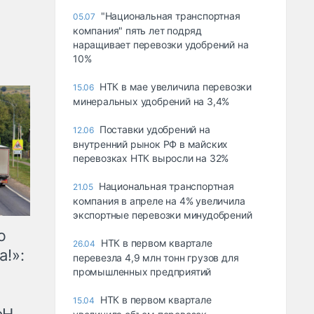
"Национальная транспортная
05.07
компания" пять лет подряд
наращивает перевозки удобрений на
10%
НТК в мае увеличила перевозки
15.06
минеральных удобрений на 3,4%
Поставки удобрений на
12.06
внутренний рынок РФ в майских
перевозках НТК выросли на 32%
Национальная транспортная
21.05
компания в апреле на 4% увеличила
экспортные перевозки минудобрений
ю
НТК в первом квартале
26.04
а!»:
перевезла 4,9 млн тонн грузов для
промышленных предприятий
НТК в первом квартале
15.04