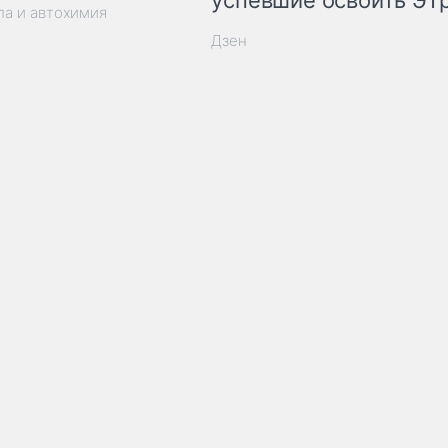
успевшие освоить ЭТ
ла и автохимия
Дзен