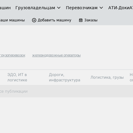
ашин
Грузовладельцам
Перевозчикам
АТИ-Доки
А
Ваши машины
Добавить машину
Заказы
грузоперевозок
железнодорожные операторы
ЭДО, ИТ в
Дороги,
Н
Логистика, грузы
логистике
инфраструктура
о
Коммерческий
Автосервис,
Топливо,
се публикации
Спецтехника
транспорт
запчасти, шины
автохим