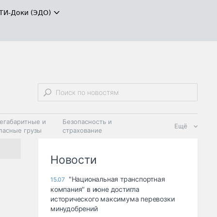
ТИ-Доки (ЭДО)
егабаритные и
Безопасность и
Ещё
пасные грузы
страхование
 масла и
Дзен
ия
Новости
"Национальная транспортная
15.07
компания" в июне достигла
исторического максимума перевозки
минудобрений