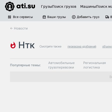
Грузы
Поиск грузов
Машины
Поиск м
Все сервисы
Ваши грузы
Добавить груз
← Новости
нтк
Смотрите также
перевозка удобрений
объем 
Автомобильные
Региональная
Популярные темы:
грузоперевозки
логистика
Склады и
В
Таможня и ВЭД
грузовые
терминалы