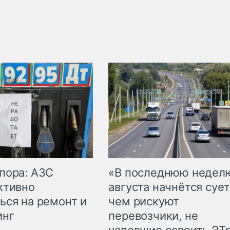
пора: АЗС
«В последнюю недел
ктивно
августа начнётся сует
ься на ремонт и
чем рискуют
инг
перевозчики, не