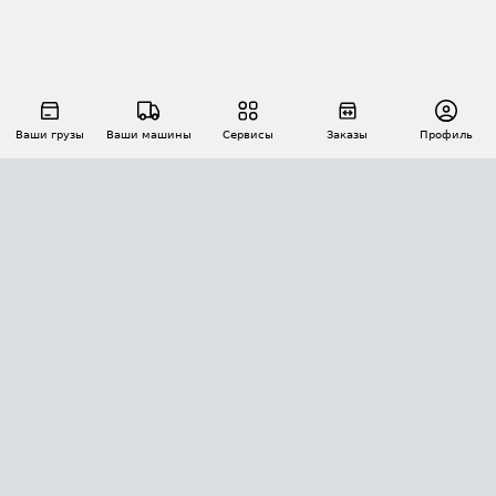
Ваши грузы
Ваши машины
Сервисы
Заказы
Профиль
АВТОМАТИЗАЦИЯ ПЕРЕВОЗОК
Площадки
Заказы
Торги
Тендеры
АТИ-Доки
GPS-мониторинг
АТИ Мессенджер
Цепочки грузов
API ATI.SU
ПОЛЕЗНОЕ
Расчет расстояний
БЕЗОПАСНОСТЬ
Академия ATI.SU
ATI.SU о безопасности
Звезды ATI.SU на вашем сайте