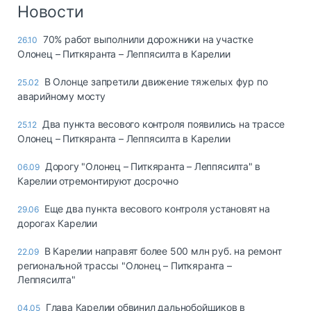
Логистика, грузы
Новости
Негабаритные и
70% работ выполнили дорожники на участке
26.10
опасные грузы
Олонец – Питкяранта – Леппясилта в Карелии
Безопасность и
страхование
В Олонце запретили движение тяжелых фур по
25.02
аварийному мосту
Таможня и ВЭД
Два пункта весового контроля появились на трассе
25.12
Склады и
Олонец – Питкяранта – Леппясилта в Карелии
грузовые
терминалы
Дорогу "Олонец – Питкяранта – Леппясилта" в
06.09
Коммерческий
Карелии отремонтируют досрочно
транспорт
Еще два пункта весового контроля установят на
29.06
Спецтехника
дорогах Карелии
Автосервис,
В Карелии направят более 500 млн руб. на ремонт
22.09
запчасти, шины
региональной трассы "Олонец – Питкяранта –
Топливо, масла и
Леппясилта"
Дзен
автохимия
Глава Карелии обвинил дальнобойщиков в
04.05