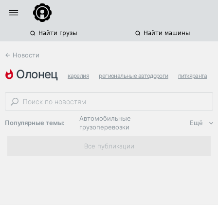
Найти грузы
Найти машины
← Новости
олонец
карелия
региональные автодороги
питкяранта
Автомобильные
Популярные темы:
Ещё
грузоперевозки
Региональная
Все публикации
логистика
ЭДО, ИТ в
логистике
Дороги,
инфраструктура