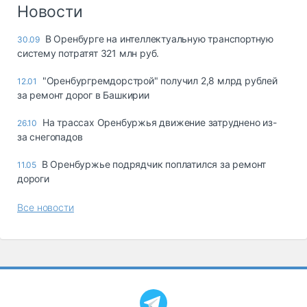
Логистика, грузы
Новости
Негабаритные и
В Оренбурге на интеллектуальную транспортную
30.09
опасные грузы
систему потратят 321 млн руб.
Безопасность и
страхование
"Оренбургремдорстрой" получил 2,8 млрд рублей
12.01
за ремонт дорог в Башкирии
Таможня и ВЭД
На трассах Оренбуржья движение затруднено из-
26.10
Склады и
за снегопадов
грузовые
терминалы
В Оренбуржье подрядчик поплатился за ремонт
11.05
Коммерческий
дороги
транспорт
Все новости
Спецтехника
Автосервис,
запчасти, шины
Топливо, масла и
Дзен
автохимия