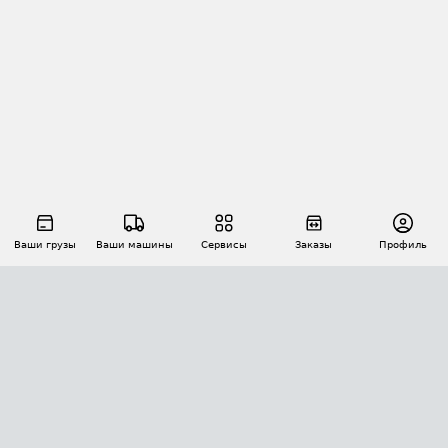
Ваши грузы
Ваши машины
Сервисы
Заказы
Профиль
АВТОМАТИЗАЦИЯ ПЕРЕВОЗОК
Площадки
Заказы
Торги
Тендеры
АТИ-Доки
GPS-мониторинг
АТИ Мессенджер
Цепочки грузов
API ATI.SU