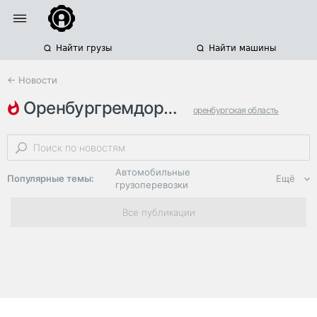
Найти грузы
Найти машины
← Новости
оренбургремдорстрой
оренбургская область
ремонт дорог
интеллектуальные транспортные системы
Автомобильные
Популярные темы:
Ещё
грузоперевозки
Региональная
Все публикации
логистика
ЭДО, ИТ в
логистике
Дороги,
инфраструктура