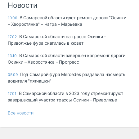
Логистика, грузы
Новости
Негабаритные и
В Самарской области идет ремонт дороги "Осинки
19.06
опасные грузы
– Хворостянка" – Чагра – Марьевка
Безопасность и
страхование
В Самарской области на трассе Осинки –
17.02
Приволжье фура скатилась в кювет
Таможня и ВЭД
В Самарской области завершен капремонт дороги
13.10
Склады и
Осинки – Хворостянка – Прогресс
грузовые
терминалы
Под Самарой фура Mercedes раздавила насмерть
05.09
Коммерческий
водителя "пятнашки"
транспорт
В Самарской области в 2023 году отремонтируют
17.01
Спецтехника
завершающий участок трассы Осинки – Приволжье
Автосервис,
Все новости
запчасти, шины
Топливо, масла и
Дзен
автохимия