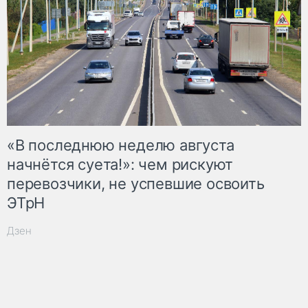
«В последнюю неделю августа
начнётся суета!»: чем рискуют
перевозчики, не успевшие освоить
ЭТрН
Дзен