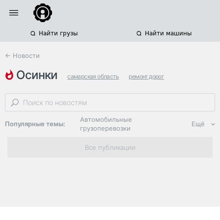
Найти грузы
Найти машины
← Новости
осинки
самарская область
ремонт дорог
региональные автодороги
Автомобильные
Популярные темы:
Ещё
грузоперевозки
Региональная
Все публикации
логистика
ЭДО, ИТ в
логистике
Дороги,
инфраструктура