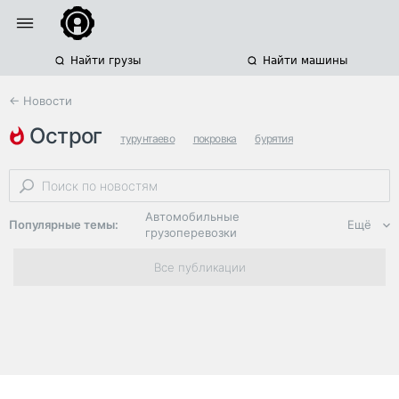
Найти грузы
Найти машины
← Новости
острог
турунтаево
покровка
бурятия
Автомобильные
Популярные темы:
Ещё
грузоперевозки
Региональная
Все публикации
логистика
ЭДО, ИТ в
логистике
Дороги,
инфраструктура