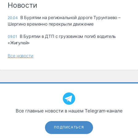
Логистика, грузы
Новости
Негабаритные и
В Бурятии на региональной дороге Турунтаево –
20.04
опасные грузы
Шергино временно перекрыли движение
Безопасность и
страхование
В Бурятии в ДТП с грузовиком погиб водитель
09.01
«Жигулей»
Таможня и ВЭД
Все новости
Склады и
грузовые
терминалы
Коммерческий
транспорт
Спецтехника
Автосервис,
Все главные новости в нашем Telegram‑канале
запчасти, шины
Топливо, масла и
Дзен
автохимия
ПОДПИСАТЬСЯ