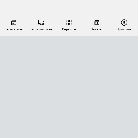
Ваши грузы
Ваши машины
Сервисы
Заказы
Профиль
АВТОМАТИЗАЦИЯ ПЕРЕВОЗОК
Площадки
Заказы
Торги
Тендеры
АТИ-Доки
GPS-мониторинг
АТИ Мессенджер
Цепочки грузов
API ATI.SU
ПОЛЕЗНОЕ
Расчет расстояний
БЕЗОПАСНОСТЬ
Академия ATI.SU
ATI.SU о безопасности
Звезды ATI.SU на вашем сайте
КОНТАКТЫ И ТАРИФЫ
Памятка по проверке контрагентов
Индекс ATI.SU FTL РФ