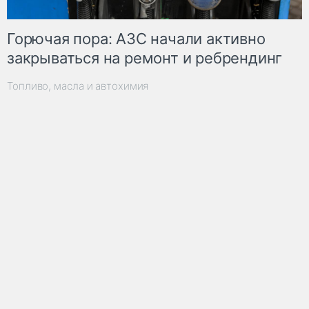
Горючая пора: АЗС начали активно
закрываться на ремонт и ребрендинг
Топливо, масла и автохимия