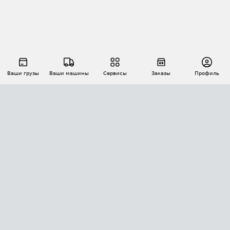
Ваши грузы
Ваши машины
Сервисы
Заказы
Профиль
АВТОМАТИЗАЦИЯ ПЕРЕВОЗОК
Площадки
Заказы
Торги
Тендеры
АТИ-Доки
GPS-мониторинг
АТИ Мессенджер
Цепочки грузов
API ATI.SU
ПОЛЕЗНОЕ
Расчет расстояний
БЕЗОПАСНОСТЬ
Академия ATI.SU