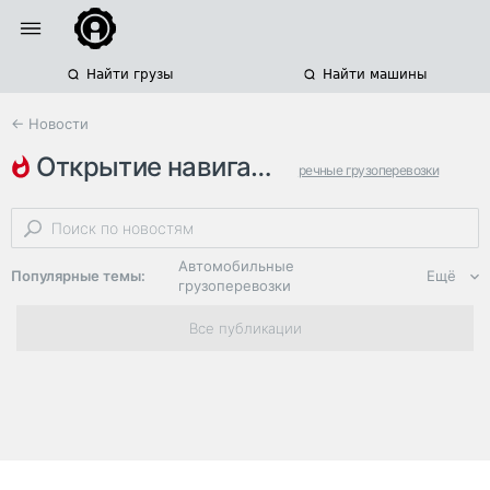
Найти грузы
Найти машины
← Новости
открытие навигации
речные грузоперевозки
внутренний водный транспорт
планы на 2026 год
Автомобильные
Популярные темы:
Ещё
грузоперевозки
Региональная
Все публикации
логистика
ЭДО, ИТ в
логистике
Дороги,
инфраструктура