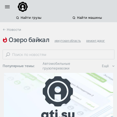
Найти грузы
Найти машины
← Новости
озеро байкал
иркутская область
ремонт дорог
нацпроекты
Автомобильные
Популярные темы:
Ещё
грузоперевозки
Региональная
логистика
ЭДО, ИТ в
логистике
Дороги,
инфраструктура