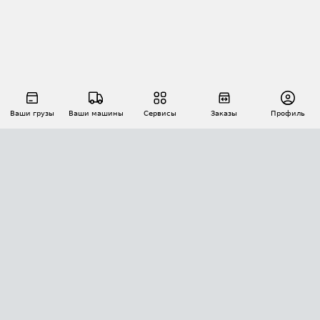
Ваши грузы
Ваши машины
Сервисы
Заказы
Профиль
АВТОМАТИЗАЦИЯ ПЕРЕВОЗОК
Площадки
Заказы
Торги
Тендеры
АТИ-Доки
GPS-мониторинг
АТИ Мессенджер
Цепочки грузов
API ATI.SU
ПОЛЕЗНОЕ
Расчет расстояний
БЕЗОПАСНОСТЬ