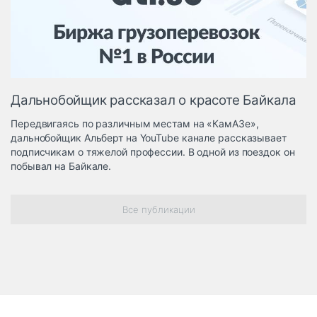
Логистика, грузы
Негабаритные и
опасные грузы
Безопасность и
страхование
Дальнобойщик рассказал о красоте Байкала
Таможня и ВЭД
Передвигаясь по различным местам на «КамАЗе»,
Склады и
дальнобойщик Альберт на YouTube канале рассказывает
грузовые
подписчикам о тяжелой профессии. В одной из поездок он
терминалы
побывал на Байкале.
Коммерческий
транспорт
Все публикации
Спецтехника
Автосервис,
запчасти, шины
Топливо, масла и
Дзен
автохимия