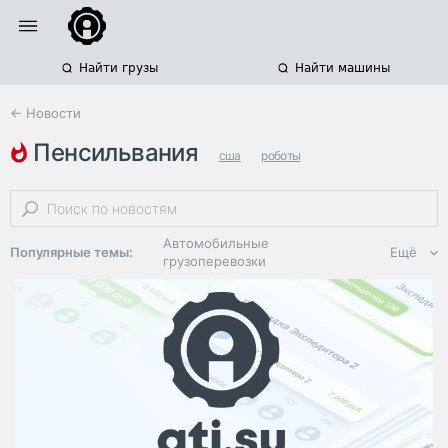
Найти грузы
Найти машины
← Новости
пенсильвания
сша
роботы
производство спецтехники
Автомобильные
Популярные темы:
Ещё
грузоперевозки
Региональная
логистика
ЭДО, ИТ в
логистике
Дороги,
инфраструктура