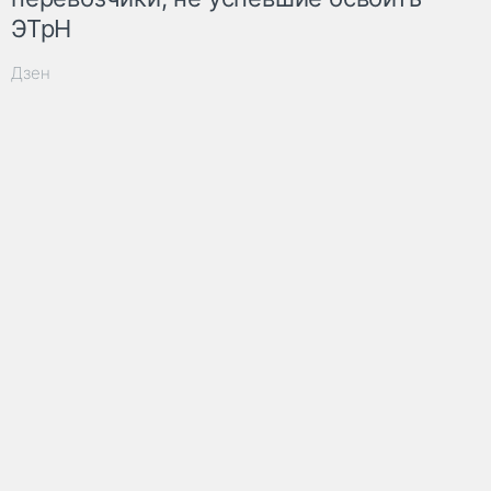
ЭТрН
Дзен