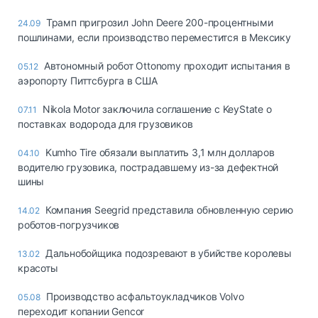
Трамп пригрозил John Deere 200-процентными
24.09
пошлинами, если производство переместится в Мексику
Автономный робот Ottonomy проходит испытания в
05.12
аэропорту Питтсбурга в США
Nikola Motor заключила соглашение с KeyState о
07.11
поставках водорода для грузовиков
Kumho Tire обязали выплатить 3,1 млн долларов
04.10
водителю грузовика, пострадавшему из-за дефектной
шины
Компания Seegrid представила обновленную серию
14.02
роботов-погрузчиков
Дальнобойщика подозревают в убийстве королевы
13.02
красоты
Производство асфальтоукладчиков Volvo
05.08
переходит копании Gencor