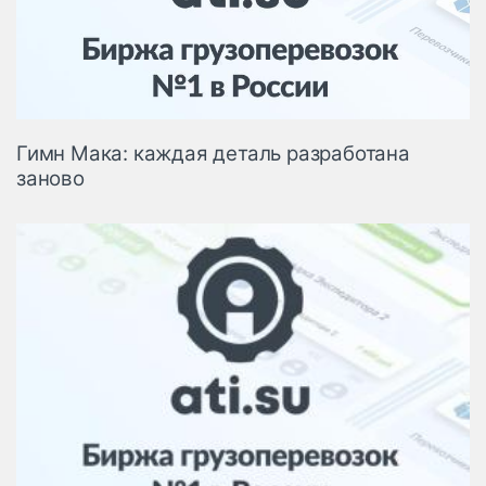
Логистика, грузы
Негабаритные и
опасные грузы
Безопасность и
страхование
Гимн Мака: каждая деталь разработана
Таможня и ВЭД
заново
Склады и
грузовые
терминалы
Коммерческий
транспорт
Спецтехника
Автосервис,
запчасти, шины
Топливо, масла и
Дзен
автохимия