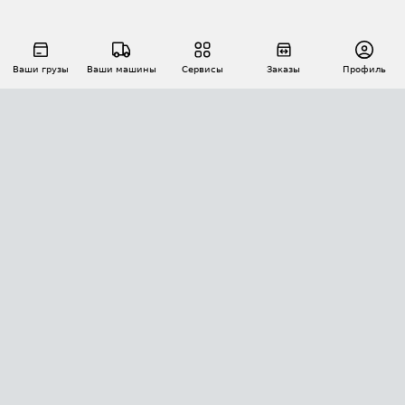
Ваши грузы
Ваши машины
Сервисы
Заказы
Профиль
АВТОМАТИЗАЦИЯ ПЕРЕВОЗОК
Площадки
Заказы
Торги
Тендеры
АТИ-Доки
GPS-мониторинг
АТИ Мессенджер
Цепочки грузов
API ATI.SU
ПОЛЕЗНОЕ
Расчет расстояний
БЕЗОПАСНОСТЬ
Академия ATI.SU
ATI.SU о безопасности
Звезды ATI.SU на вашем сайте
КОНТАКТЫ И ТАРИФЫ
Памятка по проверке контрагентов
Индекс ATI.SU FTL РФ
О системе ATI.SU
Светофор+