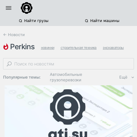
Найти грузы
Найти машины
← Новости
perkins
новинки
строительная техника
экскаваторы
Автомобильные
Популярные темы:
Ещё
грузоперевозки
Региональная
логистика
ЭДО, ИТ в
логистике
Дороги,
инфраструктура