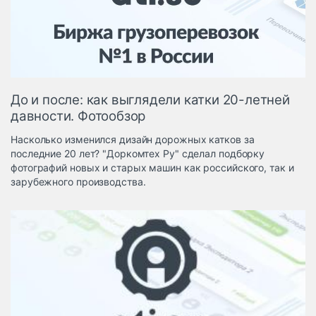
Логистика, грузы
Негабаритные и
опасные грузы
Безопасность и
страхование
До и после: как выглядели катки 20-летней
Таможня и ВЭД
давности. Фотообзор
Склады и
Насколько изменился дизайн дорожных катков за
грузовые
последние 20 лет? "Доркомтех Ру" сделал подборку
терминалы
фотографий новых и старых машин как российского, так и
Коммерческий
зарубежного производства.
транспорт
Спецтехника
Автосервис,
запчасти, шины
Топливо, масла и
Дзен
автохимия