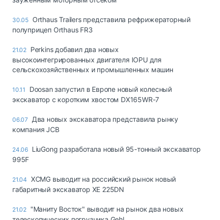
Orthaus Trailers представила рефрижераторный
30.05
полуприцеп Orthaus FR3
Perkins добавил два новых
21.02
высокоинтегрированных двигателя IOPU для
сельскохозяйственных и промышленных машин
Doosan запустил в Европе новый колесный
10.11
экскаватор с коротким хвостом DX165WR-7
Два новых экскаватора представила рынку
06.07
компания JCB
LiuGong разработала новый 95-тонный экскаватор
24.06
995F
XCMG выводит на российский рынок новый
21.04
габаритный экскаватор XE 225DN
"Маниту Восток" выводит на рынок два новых
21.02
телескопических погрузчика Gehl