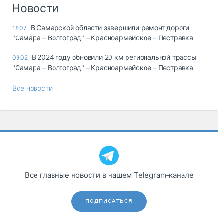
Логистика, грузы
Новости
Негабаритные и
В Самарской области завершили ремонт дороги
18.07
опасные грузы
"Самара – Волгоград" – Красноармейское – Пестравка
Безопасность и
страхование
В 2024 году обновили 20 км региональной трассы
09.02
"Самара – Волгоград" – Красноармейское – Пестравка
Таможня и ВЭД
Все новости
Склады и
грузовые
терминалы
Коммерческий
транспорт
Спецтехника
Автосервис,
Все главные новости в нашем Telegram‑канале
запчасти, шины
Топливо, масла и
Дзен
автохимия
ПОДПИСАТЬСЯ