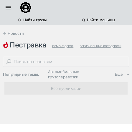
Найти грузы
Найти машины
← Новости
пестравка
ремонт дорог
региональные автодороги
нацпроекты
Автомобильные
Популярные темы:
Ещё
грузоперевозки
Региональная
Все публикации
логистика
ЭДО, ИТ в
логистике
Дороги,
инфраструктура