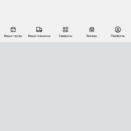
Ваши грузы
Ваши машины
Сервисы
Заказы
Профиль
АВТОМАТИЗАЦИЯ ПЕРЕВОЗОК
Площадки
Заказы
Торги
Тендеры
АТИ-Доки
GPS-мониторинг
АТИ Мессенджер
Цепочки грузов
API ATI.SU
ПОЛЕЗНОЕ
Расчет расстояний
БЕЗОПАСНОСТЬ
Академия ATI.SU
ATI.SU о безопасности
Звезды ATI.SU на вашем сайте