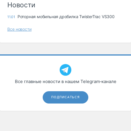
Логистика, грузы
Новости
Негабаритные и
Роторная мобильная дробилка TwisterTrac VS300
11.01
опасные грузы
Безопасность и
Все новости
страхование
Таможня и ВЭД
Склады и
грузовые
терминалы
Коммерческий
транспорт
Все главные новости в нашем Telegram‑канале
Спецтехника
ПОДПИСАТЬСЯ
Автосервис,
запчасти, шины
Топливо, масла и
Дзен
автохимия