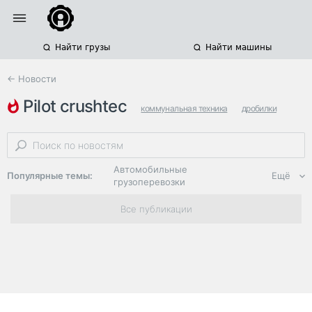
Найти грузы
Найти машины
← Новости
pilot crushtec
коммунальная техника
дробилки
caterpillar
Автомобильные
Популярные темы:
Ещё
грузоперевозки
Региональная
Все публикации
логистика
ЭДО, ИТ в
логистике
Дороги,
инфраструктура