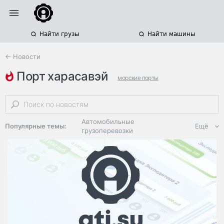
Найти грузы
Найти машины
← Новости
порт харасавэй
морские порты
российская логистика
морские грузоперевозки
Автомобильные
Популярные темы:
Ещё
грузоперевозки
Региональная
логистика
ЭДО, ИТ в
логистике
Дороги,
инфраструктура