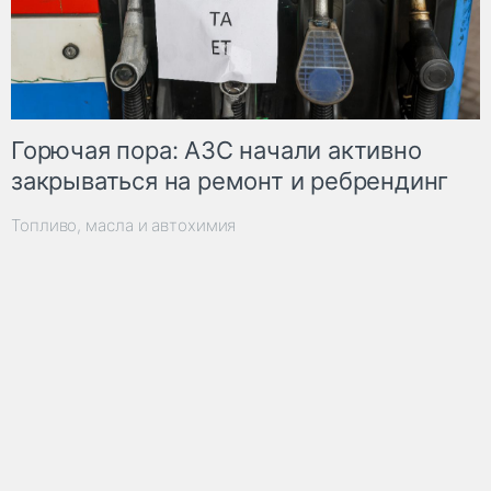
Горючая пора: АЗС начали активно
закрываться на ремонт и ребрендинг
Топливо, масла и автохимия