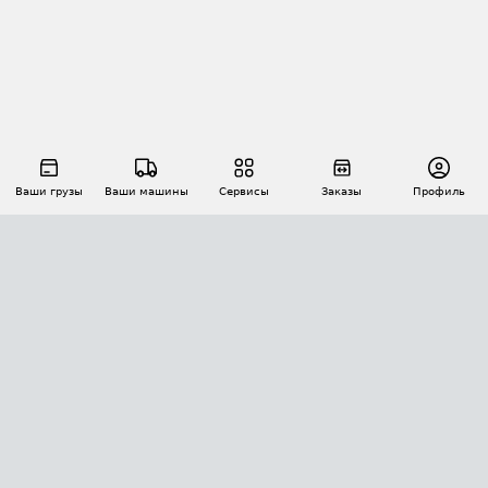
Ваши грузы
Ваши машины
Сервисы
Заказы
Профиль
АВТОМАТИЗАЦИЯ ПЕРЕВОЗОК
Площадки
Заказы
Торги
Тендеры
АТИ-Доки
GPS-мониторинг
АТИ Мессенджер
Цепочки грузов
API ATI.SU
ПОЛЕЗНОЕ
Расчет расстояний