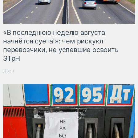
«В последнюю неделю августа
начнётся суета!»: чем рискуют
перевозчики, не успевшие освоить
ЭТрН
Дзен