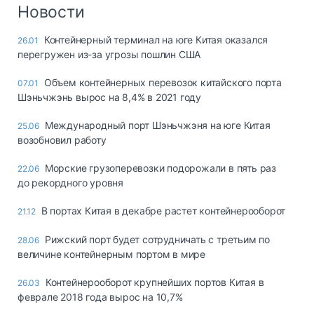
Логистика, грузы
Новости
Негабаритные и
Контейнерный терминал на юге Китая оказался
26.01
опасные грузы
перегружен из-за угрозы пошлин США
Безопасность и
страхование
Объем контейнерных перевозок китайского порта
07.01
Шэньчжэнь вырос на 8,4% в 2021 году
Таможня и ВЭД
Международный порт Шэньчжэня на юге Китая
25.06
Склады и
возобновил работу
грузовые
терминалы
Морские грузоперевозки подорожали в пять раз
22.06
Коммерческий
до рекордного уровня
транспорт
В портах Китая в декабре растет контейнерооборот
21.12
Спецтехника
Рижский порт будет сотрудничать с третьим по
28.06
Автосервис,
величине контейнерным портом в мире
запчасти, шины
Топливо, масла и
Контейнерооборот крупнейших портов Китая в
26.03
Дзен
автохимия
феврале 2018 года вырос на 10,7%