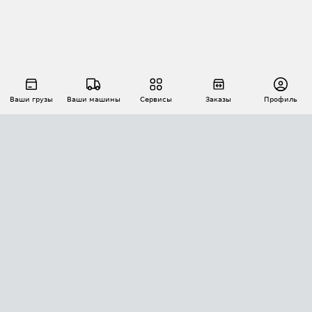
Ваши грузы
Ваши машины
Сервисы
Заказы
Профиль
АВТОМАТИЗАЦИЯ ПЕРЕВОЗОК
Площадки
Заказы
Торги
Тендеры
АТИ-Доки
GPS-мониторинг
АТИ Мессенджер
Цепочки грузов
API ATI.SU
ПОЛЕЗНОЕ
Расчет расстояний
БЕЗОПАСНОСТЬ
Академия ATI.SU