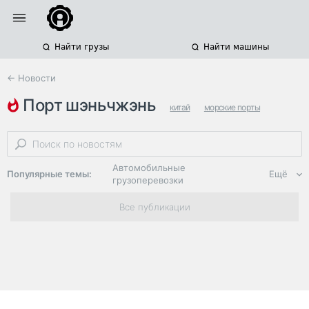
Найти грузы
Найти машины
← Новости
порт шэньчжэнь
китай
морские порты
контейнерные грузоперевозки
Автомобильные
Популярные темы:
Ещё
грузоперевозки
Региональная
Все публикации
логистика
ЭДО, ИТ в
логистике
Дороги,
инфраструктура