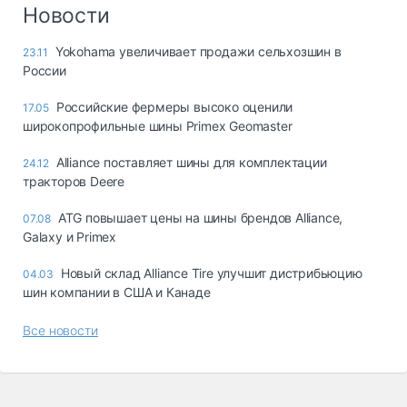
Логистика, грузы
Новости
Негабаритные и
Yokohama увеличивает продажи сельхозшин в
23.11
опасные грузы
России
Безопасность и
страхование
Российские фермеры высоко оценили
17.05
широкопрофильные шины Primex Geomaster
Таможня и ВЭД
Alliance поставляет шины для комплектации
24.12
Склады и
тракторов Deere
грузовые
терминалы
ATG повышает цены на шины брендов Alliance,
07.08
Коммерческий
Galaxy и Primex
транспорт
Новый склад Alliance Tire улучшит дистрибьюцию
04.03
Спецтехника
шин компании в США и Канаде
Автосервис,
Все новости
запчасти, шины
Топливо, масла и
Дзен
автохимия