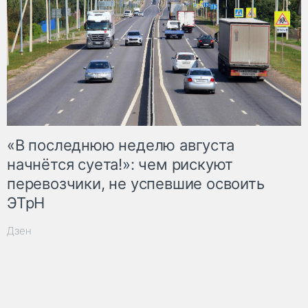
«В последнюю неделю августа
начнётся суета!»: чем рискуют
перевозчики, не успевшие освоить
ЭТрН
Дзен