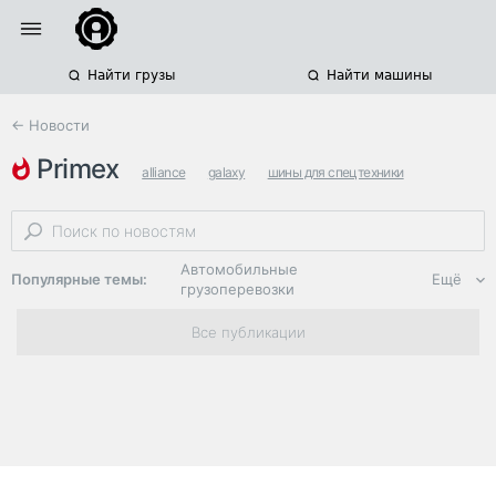
Найти грузы
Найти машины
← Новости
primex
alliance
galaxy
шины для спецтехники
Автомобильные
Популярные темы:
Ещё
грузоперевозки
Региональная
Все публикации
логистика
ЭДО, ИТ в
логистике
Дороги,
инфраструктура