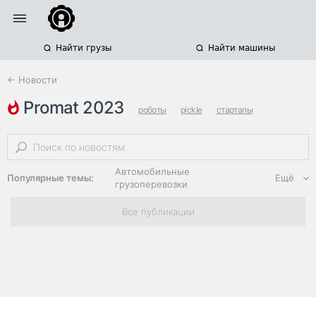
Найти грузы
Найти машины
← Новости
promat 2023
роботы
pickle
стартапы
Автомобильные
Популярные темы:
Ещё
грузоперевозки
Региональная
Все публикации
логистика
ЭДО, ИТ в
логистике
Дороги,
инфраструктура