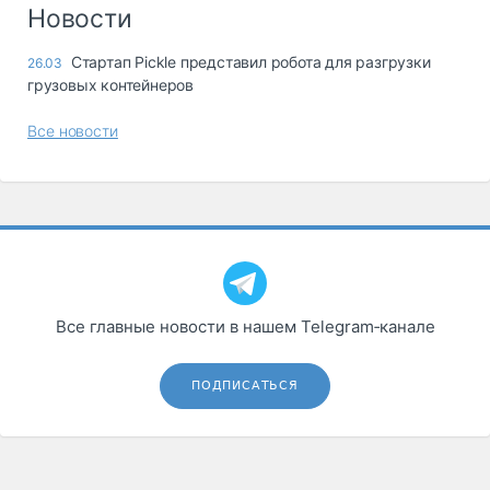
Логистика, грузы
Новости
Негабаритные и
Стартап Pickle представил робота для разгрузки
26.03
опасные грузы
грузовых контейнеров
Безопасность и
страхование
Все новости
Таможня и ВЭД
Склады и
грузовые
терминалы
Коммерческий
транспорт
Все главные новости в нашем Telegram‑канале
Спецтехника
Автосервис,
ПОДПИСАТЬСЯ
запчасти, шины
Топливо, масла и
Дзен
автохимия