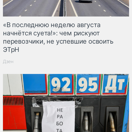
«В последнюю неделю августа
начнётся суета!»: чем рискуют
перевозчики, не успевшие освоить
ЭТрН
Дзен