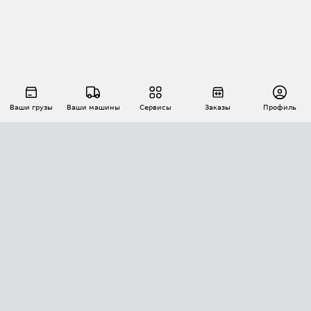
Ваши грузы
Ваши машины
Сервисы
Заказы
Профиль
АВТОМАТИЗАЦИЯ ПЕРЕВОЗОК
Площадки
Заказы
Торги
Тендеры
АТИ-Доки
GPS-мониторинг
АТИ Мессенджер
Цепочки грузов
API ATI.SU
ПОЛЕЗНОЕ
Расчет расстояний
БЕЗОПАСНОСТЬ