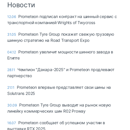
Логистика, грузы
Новости
Негабаритные и
Prometeon подписал контракт на шинный сервис с
12.06
опасные грузы
транспортной компанией Wrights of Twycross
Безопасность и
страхование
Prometeon Tyre Group покажет свежую грузовую
31.05
шинную стратегию на Road Transport Expo
Таможня и ВЭД
Prometeon увеличит мощности шинного завода в
04.12
Склады и
Египте
грузовые
терминалы
Чемпион "Дакара-2025" и Prometeon продлевают
28.11
Коммерческий
партнерство
транспорт
Prometeon впервые представляет свои шины на
21.11
Спецтехника
Solutrans 2025
Автосервис,
Prometeon Tyre Group выводит на рынок новую
30.09
запчасти, шины
линейку коммерческих шин R02 Proway
Топливо, масла и
Дзен
автохимия
Prometeon сообщает об успешном участии в
16.07
выставке RTX 2025