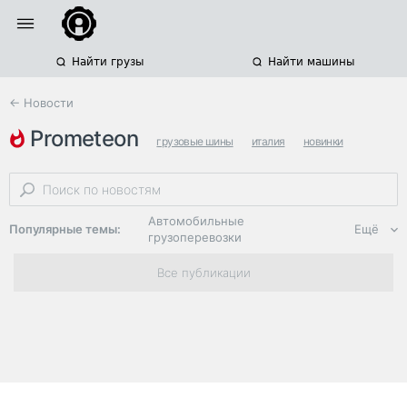
Найти грузы
Найти машины
← Новости
prometeon
грузовые шины
италия
новинки
Автомобильные
Популярные темы:
Ещё
грузоперевозки
Региональная
Все публикации
логистика
ЭДО, ИТ в
логистике
Дороги,
инфраструктура