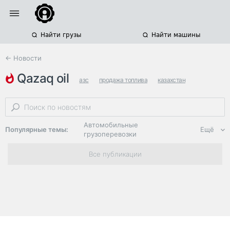
Найти грузы
Найти машины
← Новости
qazaq oil
азс
продажа топлива
казахстан
Автомобильные
Популярные темы:
Ещё
грузоперевозки
Региональная
Все публикации
логистика
ЭДО, ИТ в
логистике
Дороги,
инфраструктура