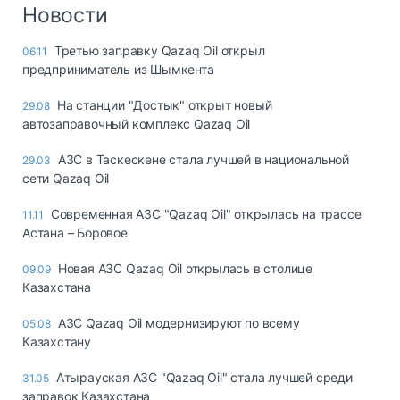
Логистика, грузы
Новости
Негабаритные и
Третью заправку Qazaq Oil открыл
06.11
опасные грузы
предприниматель из Шымкента
Безопасность и
страхование
На станции "Достык" открыт новый
29.08
автозаправочный комплекс Qazaq Oil
Таможня и ВЭД
АЗС в Таскескене стала лучшей в национальной
29.03
Склады и
сети Qazaq Oil
грузовые
терминалы
Современная АЗС "Qazaq Oil" открылась на трассе
11.11
Коммерческий
Астана – Боровое
транспорт
Новая АЗС Qazaq Oil открылась в столице
09.09
Спецтехника
Казахстана
Автосервис,
АЗС Qazaq Oil модернизируют по всему
05.08
запчасти, шины
Казахстану
Топливо, масла и
Дзен
автохимия
Атырауская АЗС "Qazaq Oil" стала лучшей среди
31.05
заправок Казахстана