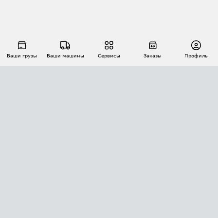
Ваши грузы
Ваши машины
Сервисы
Заказы
Профиль
АВТОМАТИЗАЦИЯ ПЕРЕВОЗОК
Площадки
Заказы
Торги
Тендеры
АТИ-Доки
GPS-мониторинг
АТИ Мессенджер
Цепочки грузов
API ATI.SU
ПОЛЕЗНОЕ
Расчет расстояний
БЕЗОПАСНОСТЬ
Академия ATI.SU
ATI.SU о безопасности
Звезды ATI.SU на вашем сайте
КОНТАКТЫ И ТАРИФЫ