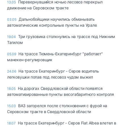
Перевернувшийся ночью лесовоз перекрыл
13.05
движение на Серовском тракте
Дальнобойщики научились обманывать
03.05
автоматические контрольные пункты на Урале
Три грузовика столкнулись на трассе под Нижним
19.04
Тагилом
На трассе Тюмень-Екатеринбург "работает"
05.09
манекен-регулировщик
На трассе Екатеринбург - Серов водитель
24.06
легковушки попав под лесовоз чудом выжил
На дорогах Свердловской области появятся
18.05
автоматизированные пункты весогабаритного контроля
ВАЗ загорелся после столкновения с фурой на
15.03
Серовском тракте в Свердловской области
На трассе Екатеринбург - Серов Fiat Albea влетел в
18.07