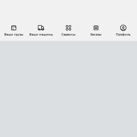
Ваши грузы
Ваши машины
Сервисы
Заказы
Профиль
АВТОМАТИЗАЦИЯ ПЕРЕВОЗОК
Площадки
Заказы
Торги
Тендеры
АТИ-Доки
GPS-мониторинг
АТИ Мессенджер
Цепочки грузов
API ATI.SU
ПОЛЕЗНОЕ
Расчет расстояний
БЕЗОПАСНОСТЬ
Академия ATI.SU
ATI.SU о безопасности
Звезды ATI.SU на вашем сайте
КОНТАКТЫ И ТАРИФЫ