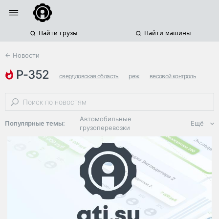
Найти грузы
Найти машины
← Новости
р-352
свердловская область
реж
весовой контроль
Автомобильные
Популярные темы:
Ещё
грузоперевозки
Региональная
логистика
ЭДО, ИТ в
логистике
Дороги,
инфраструктура