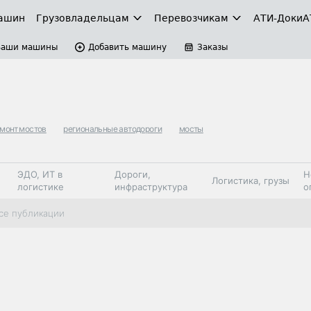
ашин
Грузовладельцам
Перевозчикам
АТИ-Доки
А
Ваши машины
Добавить машину
Заказы
монт мостов
региональные автодороги
мосты
ЭДО, ИТ в
Дороги,
Н
Логистика, грузы
логистике
инфраструктура
о
Коммерческий
Автосервис,
Топливо,
се публикации
Спецтехника
транспорт
запчасти, шины
автохим