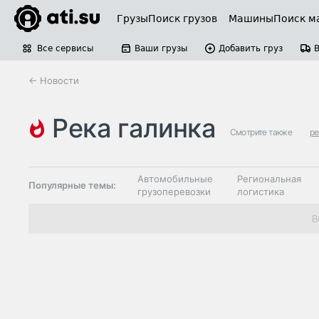
Грузы
Поиск грузов
Машины
Поиск м
Все сервисы
Ваши грузы
Добавить груз
← Новости
река галинка
Смотрите также
ре
Автомобильные
Региональная
Популярные темы:
грузоперевозки
логистика
Склады и
В
Таможня и ВЭД
грузовые
терминалы