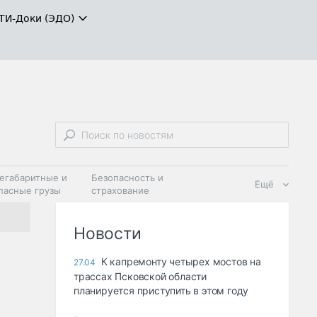
ТИ-Доки (ЭДО)
егабаритные и
Безопасность и
Ещё
пасные грузы
страхование
 масла и
Дзен
ия
Новости
К капремонту четырех мостов на
27.04
трассах Псковской области
планируется приступить в этом году