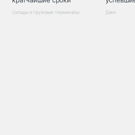
кратчайшие сроки
успевшие
Склады и грузовые терминалы
Дзен