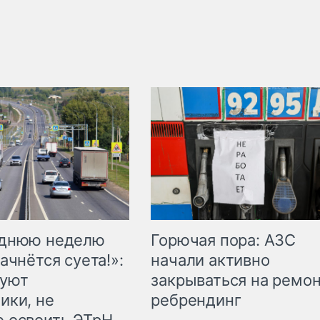
Горючая пора: АЗС
еднюю неделю
начали активно
ачнётся суета!»:
закрываться на ремон
куют
ребрендинг
ики, не