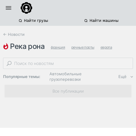
Найти грузы
Найти машины
← Новости
река рона
франция
речные порты
европа
Автомобильные
Популярные темы:
Ещё
грузоперевозки
Региональная
Все публикации
логистика
ЭДО, ИТ в
логистике
Дороги,
инфраструктура