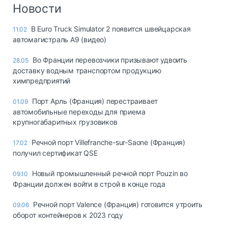
Логистика, грузы
Новости
Негабаритные и
В Euro Truck Simulator 2 появится швейцарская
11.02
опасные грузы
автомагистраль А9 (видео)
Безопасность и
страхование
Во Франции перевозчики призывают удвоить
28.05
доставку водным транспортом продукцию
Таможня и ВЭД
химпредприятий
Склады и
Порт Арль (Франция) перестраивает
01.09
грузовые
автомобильные переходы для приема
терминалы
крупногабаритных грузовиков
Коммерческий
транспорт
Речной порт Villefranche-sur-Saone (Франция)
17.02
получил сертификат QSE
Спецтехника
Новый промышленный речной порт Pouzin во
09.10
Автосервис,
Франции должен войти в строй в конце года
запчасти, шины
Топливо, масла и
Речной порт Valence (Франция) готовится утроить
09.06
Дзен
автохимия
оборот контейнеров к 2023 году