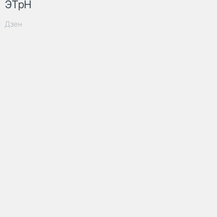
ЭТрН
Дзен