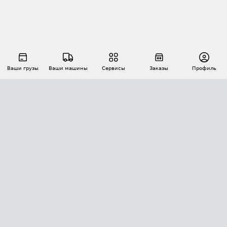
Ваши грузы
Ваши машины
Сервисы
Заказы
Профиль
АВТОМАТИЗАЦИЯ ПЕРЕВОЗОК
Площадки
Заказы
Торги
Тендеры
АТИ-Доки
GPS-мониторинг
АТИ Мессенджер
Цепочки грузов
API ATI.SU
ПОЛЕЗНОЕ
Расчет расстояний
БЕЗОПАСНОСТЬ
Академия ATI.SU