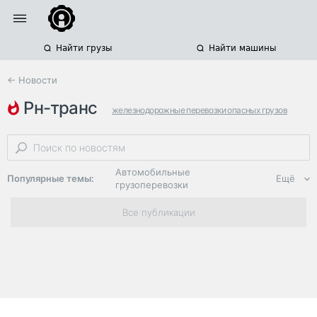
Найти грузы
Найти машины
← Новости
рн-транс
железнодорожные перевозки опасных грузов
роснефть
железнодорожные операторы
Автомобильные
Популярные темы:
Ещё
грузоперевозки
Региональная
Все публикации
логистика
ЭДО, ИТ в
логистике
Дороги,
инфраструктура