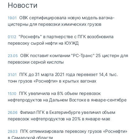
Логистика, грузы
Новости
Негабаритные и
ОВК сертифицировала новую модель вагона-
19.01
опасные грузы
цистерны для перевозки химических грузов
Безопасность и
страхование
"Роснефть" в партнерстве с ПГК возобновила
01.12
перевозку сырой нефти на ЮУЖД
Таможня и ВЭД
ОВК поставит компании "РС-Транс" 25 цистерн для
23.05
Склады и
перевозки серной кислоты
грузовые
терминалы
ПГК до 31 марта 2021 года перевезет 14,4 тыс.
31.01
Коммерческий
тонн грузов «Роснефти» в крытых вагонах
транспорт
ПГК увеличила на 8% объем перевозок
15.10
Спецтехника
нефтепродуктов на Дальнем Востоке в январе-сентябре
Автосервис,
Филиал ПГК в Екатеринбурге увеличил объем
26.06
запчасти, шины
перевозок нефтепродуктов на 20% в январе-мае
Топливо, масла и
Дзен
автохимия
ПГК оптимизировала перевозку грузов «Роснефти»
29.03
в Самарской области