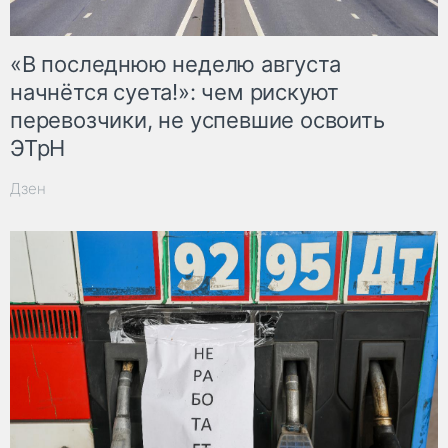
«В последнюю неделю августа
начнётся суета!»: чем рискуют
перевозчики, не успевшие освоить
ЭТрН
Дзен