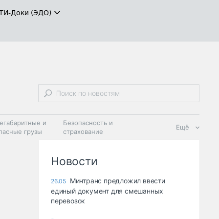
ТИ-Доки (ЭДО)
егабаритные и
Безопасность и
Ещё
пасные грузы
страхование
 масла и
Дзен
ия
Новости
Минтранс предложил ввести
26.05
единый документ для смешанных
перевозок