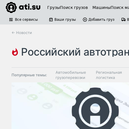
Грузы
Поиск грузов
Машины
Поиск м
Все сервисы
Ваши грузы
Добавить груз
← Новости
российский автотранспортны
Автомобильные
Региональная
Популярные темы:
грузоперевозки
логистика
Склады и
Таможня и ВЭД
грузовые
терминалы