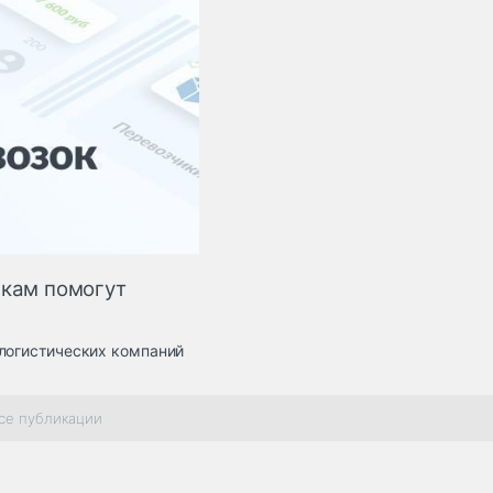
икам помогут
 логистических компаний
се публикации