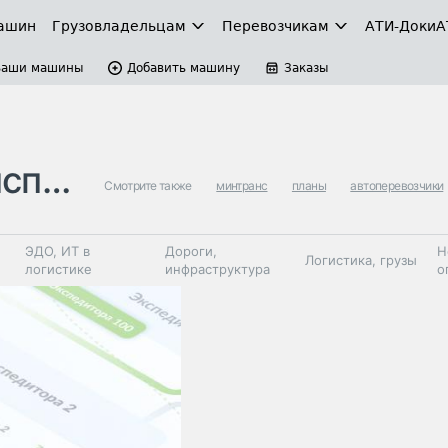
ашин
Грузовладельцам
Перевозчикам
АТИ-Доки
А
Ваши машины
Добавить машину
Заказы
й с…
Смотрите также
минтранс
планы
автоперевозчики
ЭДО, ИТ в
Дороги,
Н
Логистика, грузы
логистике
инфраструктура
о
Коммерческий
Автосервис,
Топливо,
Спецтехника
транспорт
запчасти, шины
автохим