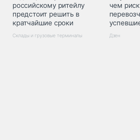
российскому ритейлу
чем рис
предстоит решить в
перевозч
кратчайшие сроки
успевшие
Склады и грузовые терминалы
Дзен