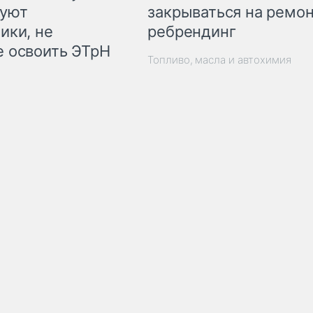
закрываться на ремон
куют
ребрендинг
ики, не
 освоить ЭТрН
Топливо, масла и автохимия