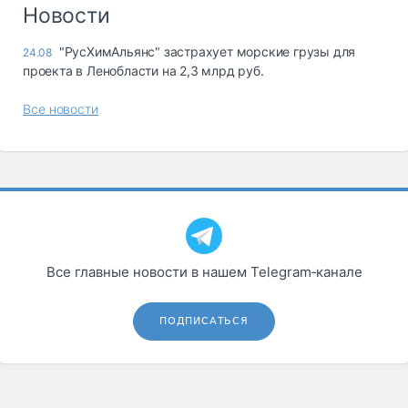
Логистика, грузы
Новости
Негабаритные и
"РусХимАльянс" застрахует морские грузы для
24.08
опасные грузы
проекта в Ленобласти на 2,3 млрд руб.
Безопасность и
страхование
Все новости
Таможня и ВЭД
Склады и
грузовые
терминалы
Коммерческий
транспорт
Все главные новости в нашем Telegram‑канале
Спецтехника
Автосервис,
ПОДПИСАТЬСЯ
запчасти, шины
Топливо, масла и
Дзен
автохимия