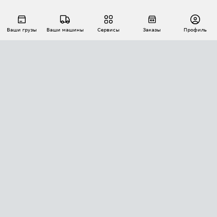
Ваши грузы
Ваши машины
Сервисы
Заказы
Профиль
АВТОМАТИЗАЦИЯ ПЕРЕВОЗОК
Площадки
Заказы
Торги
Тендеры
АТИ-Доки
GPS-мониторинг
АТИ Мессенджер
Цепочки грузов
API ATI.SU
ПОЛЕЗНОЕ
Расчет расстояний
БЕЗОПАСНОСТЬ
Академия ATI.SU
ATI.SU о безопасности
Звезды ATI.SU на вашем сайте
КОНТАКТЫ И ТАРИФЫ
Памятка по проверке контрагентов
Индекс ATI.SU FTL РФ
О системе ATI.SU
Светофор+
Средние ставки
ИНФОРМАЦИЯ