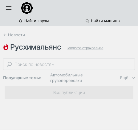
Найти грузы
Найти машины
← Новости
русхимальянс
морское страхование
страхование грузов
порт усть-луга
Автомобильные
Популярные темы:
Ещё
грузоперевозки
Региональная
Все публикации
логистика
ЭДО, ИТ в
логистике
Дороги,
инфраструктура