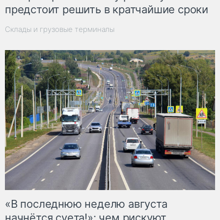
предстоит решить в кратчайшие сроки
Склады и грузовые терминалы
«В последнюю неделю августа
начнётся суета!»: чем рискуют