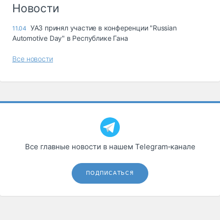
Логистика, грузы
Новости
Негабаритные и
УАЗ принял участие в конференции "Russian
11.04
опасные грузы
Automotive Day" в Республике Гана
Безопасность и
страхование
Все новости
Таможня и ВЭД
Склады и
грузовые
терминалы
Коммерческий
транспорт
Все главные новости в нашем Telegram‑канале
Спецтехника
Автосервис,
ПОДПИСАТЬСЯ
запчасти, шины
Топливо, масла и
Дзен
автохимия