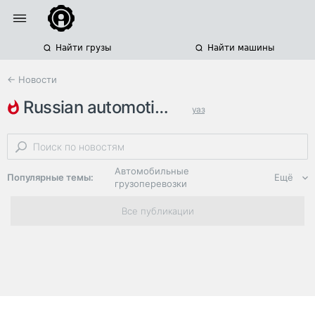
Найти грузы
Найти машины
← Новости
russian automotive day
уаз
производство автомобилей
lcv
Автомобильные
Популярные темы:
Ещё
грузоперевозки
Региональная
Все публикации
логистика
ЭДО, ИТ в
логистике
Дороги,
инфраструктура