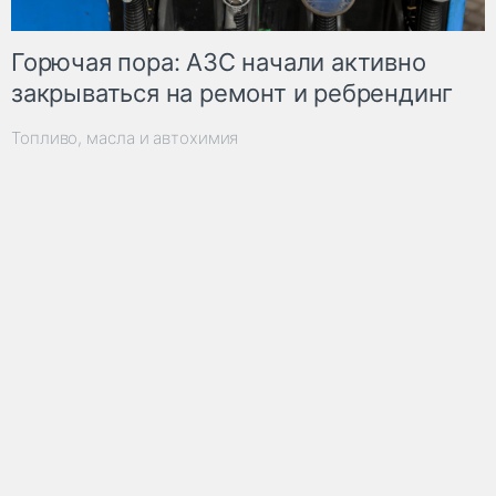
Горючая пора: АЗС начали активно
закрываться на ремонт и ребрендинг
Топливо, масла и автохимия