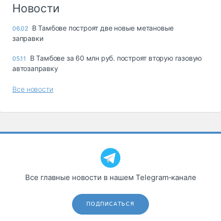
Логистика, грузы
Новости
Негабаритные и
В Тамбове построят две новые метановые
06.02
опасные грузы
заправки
Безопасность и
страхование
В Тамбове за 60 млн руб. построят вторую газовую
05.11
автозаправку
Таможня и ВЭД
Все новости
Склады и
грузовые
терминалы
Коммерческий
транспорт
Спецтехника
Автосервис,
Все главные новости в нашем Telegram‑канале
запчасти, шины
Топливо, масла и
Дзен
автохимия
ПОДПИСАТЬСЯ