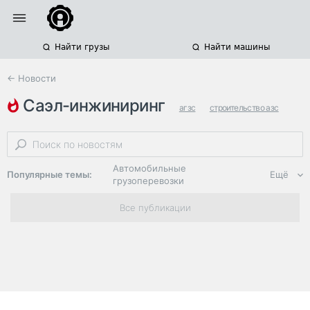
Найти грузы
Найти машины
← Новости
саэл-инжиниринг
агзс
строительство азс
продажа топлива
Автомобильные
Популярные темы:
Ещё
грузоперевозки
Региональная
Все публикации
логистика
ЭДО, ИТ в
логистике
Дороги,
инфраструктура