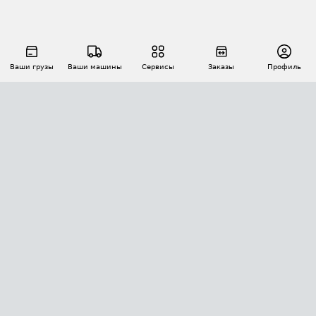
Ваши грузы
Ваши машины
Сервисы
Заказы
Профиль
АВТОМАТИЗАЦИЯ ПЕРЕВОЗОК
Площадки
Заказы
Торги
Тендеры
АТИ-Доки
GPS-мониторинг
АТИ Мессенджер
Цепочки грузов
API ATI.SU
ПОЛЕЗНОЕ
Расчет расстояний
БЕЗОПАСНОСТЬ
Академия ATI.SU
ATI.SU о безопасности
Звезды ATI.SU на вашем сайте
КОНТАКТЫ И ТАРИФЫ
Памятка по проверке контрагентов
Индекс ATI.SU FTL РФ