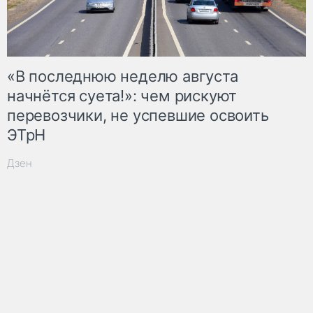
«В последнюю неделю августа
начнётся суета!»: чем рискуют
перевозчики, не успевшие освоить
ЭТрН
Дзен