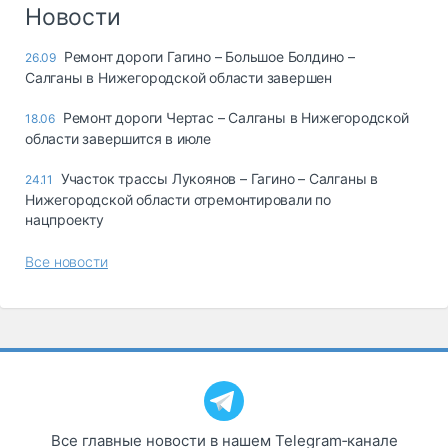
Логистика, грузы
Новости
Негабаритные и
Ремонт дороги Гагино – Большое Болдино –
26.09
опасные грузы
Салганы в Нижегородской области завершен
Безопасность и
страхование
Ремонт дороги Чертас – Салганы в Нижегородской
18.06
области завершится в июле
Таможня и ВЭД
Участок трассы Лукоянов – Гагино – Салганы в
24.11
Склады и
Нижегородской области отремонтировали по
грузовые
нацпроекту
терминалы
Коммерческий
Все новости
транспорт
Спецтехника
Автосервис,
запчасти, шины
Топливо, масла и
Дзен
автохимия
Все главные новости в нашем Telegram‑канале