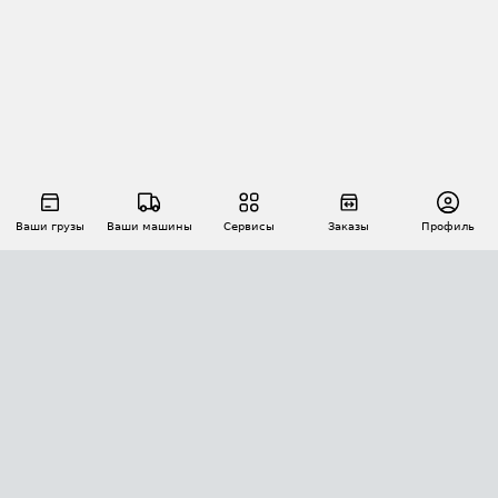
Ваши грузы
Ваши машины
Сервисы
Заказы
Профиль
АВТОМАТИЗАЦИЯ ПЕРЕВОЗОК
Площадки
Заказы
Торги
Тендеры
АТИ-Доки
GPS-мониторинг
АТИ Мессенджер
Цепочки грузов
API ATI.SU
ПОЛЕЗНОЕ