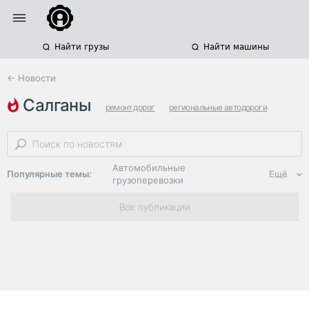
Найти грузы
Найти машины
← Новости
салганы
ремонт дорог
региональные автодороги
нацпроекты
Автомобильные
Популярные темы:
Ещё
грузоперевозки
Региональная
Все публикации
логистика
ЭДО, ИТ в
логистике
Дороги,
инфраструктура