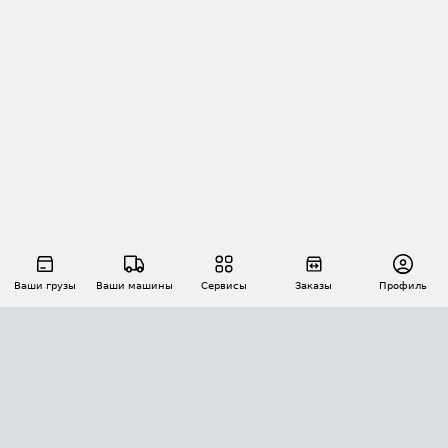
Ваши грузы
Ваши машины
Сервисы
Заказы
Профиль
АВТОМАТИЗАЦИЯ ПЕРЕВОЗОК
Площадки
Заказы
Торги
Тендеры
АТИ-Доки