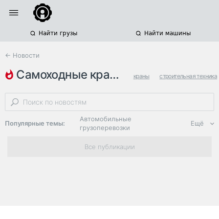
Найти грузы
Найти машины
← Новости
самоходные краны
краны
строительная техника
xcmg
Автомобильные
Популярные темы:
Ещё
грузоперевозки
Региональная
Все публикации
логистика
ЭДО, ИТ в
логистике
Дороги,
инфраструктура