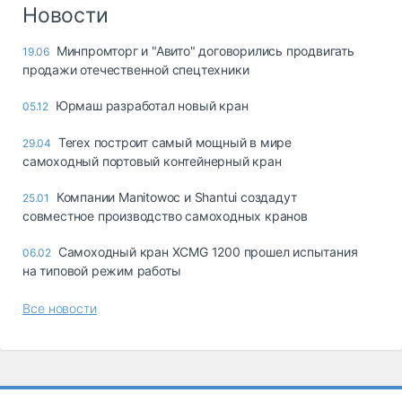
Логистика, грузы
Новости
Негабаритные и
Минпромторг и "Авито" договорились продвигать
19.06
опасные грузы
продажи отечественной спецтехники
Безопасность и
страхование
Юрмаш разработал новый кран
05.12
Таможня и ВЭД
Terex построит самый мощный в мире
29.04
самоходный портовый контейнерный кран
Склады и
грузовые
Компании Manitowoc и Shantui создадут
25.01
терминалы
совместное производство самоходных кранов
Коммерческий
транспорт
Самоходный кран XCMG 1200 прошел испытания
06.02
на типовой режим работы
Спецтехника
Все новости
Автосервис,
запчасти, шины
Топливо, масла и
Дзен
автохимия