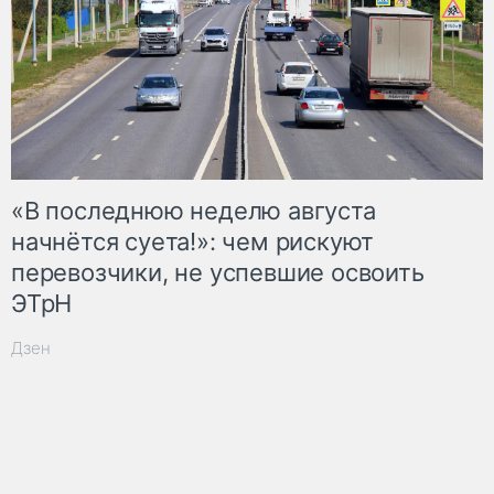
«В последнюю неделю августа
начнётся суета!»: чем рискуют
перевозчики, не успевшие освоить
ЭТрН
Дзен