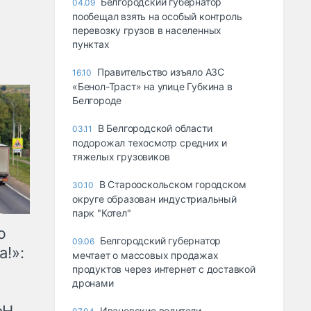
Белгородский губернатор
04.09
пообещал взять на особый контроль
перевозку грузов в населенных
пунктах
Правительство изъяло АЗС
16.10
«Бенол-Траст» на улице Губкина в
Белгороде
В Белгородской области
03.11
подорожал техосмотр средних и
тяжелых грузовиков
В Старооскольском городском
30.10
округе образован индустриальный
парк "Котел"
ю
Белгородский губернатор
09.06
а!»:
мечтает о массовых продажах
продуктов через интернет с доставкой
дронами
Ивановские водители