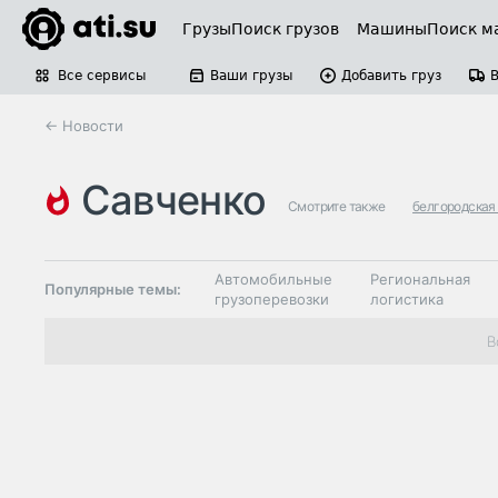
Грузы
Поиск грузов
Машины
Поиск м
Все сервисы
Ваши грузы
Добавить груз
← Новости
савченко
Смотрите также
белгородская
Автомобильные
Региональная
Популярные темы:
грузоперевозки
логистика
Склады и
В
Таможня и ВЭД
грузовые
терминалы