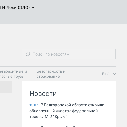
ТИ-Доки (ЭДО)
егабаритные и
Безопасность и
Ещё
пасные грузы
страхование
 масла и
Дзен
ия
Новости
В Белгородской области открыли
13.07
обновленный участок федеральной
трассы М-2 "Крым"