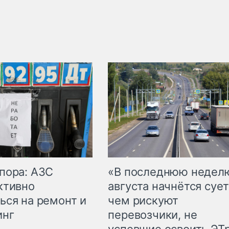
пора: АЗС
«В последнюю недел
ктивно
августа начнётся сует
ься на ремонт и
чем рискуют
инг
перевозчики, не