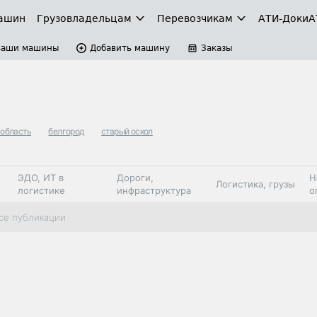
ашин
Грузовладельцам
Перевозчикам
АТИ-Доки
А
Ваши машины
Добавить машину
Заказы
 область
белгород
старый оскол
ЭДО, ИТ в
Дороги,
Н
Логистика, грузы
логистике
инфраструктура
о
Коммерческий
Автосервис,
Топливо,
се публикации
Спецтехника
транспорт
запчасти, шины
автохим