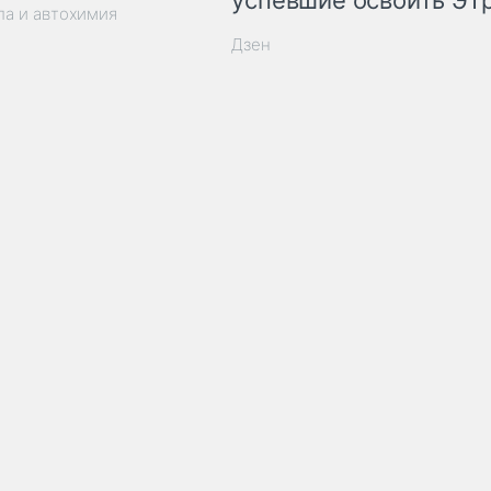
успевшие освоить ЭТ
ла и автохимия
Дзен