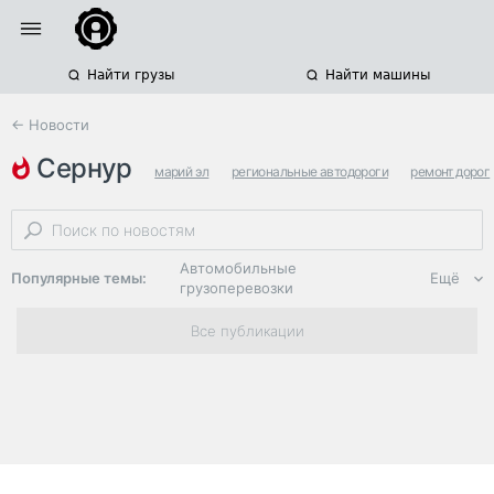
Найти грузы
Найти машины
← Новости
сернур
марий эл
региональные автодороги
ремонт дорог
Автомобильные
Популярные темы:
Ещё
грузоперевозки
Региональная
Все публикации
логистика
ЭДО, ИТ в
логистике
Дороги,
инфраструктура