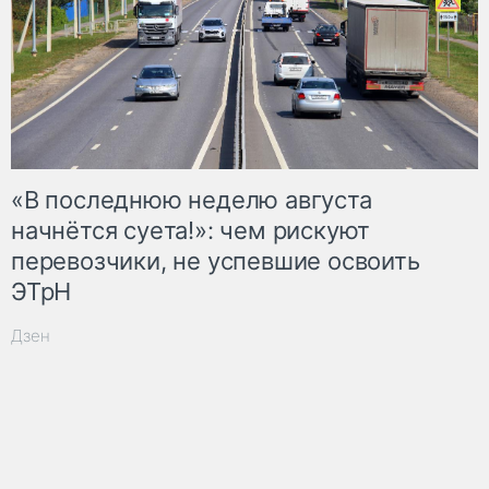
«В последнюю неделю августа
начнётся суета!»: чем рискуют
перевозчики, не успевшие освоить
ЭТрН
Дзен