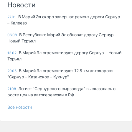
Логистика, грузы
Новости
Негабаритные и
В Марий Эл скоро завершат ремонт дороги Сернур
27.01
опасные грузы
– Калеево
Безопасность и
страхование
В Республике Марий Эл обновят дорогу Сернур –
06.08
Новый Торъял
Таможня и ВЭД
В Марий Эл отремонтируют дорогу Сернур – Новый
13.02
Склады и
Торъял
грузовые
терминалы
В Марий Эл отремонтируют 12,8 км автодороги
29.05
Коммерческий
"Сернур – Казанское – Кукнур"
транспорт
Логист "Сернурского сырзавода" высказалась о
21.08
Спецтехника
росте цен на автоперевозки в РФ
Автосервис,
Все новости
запчасти, шины
Топливо, масла и
Дзен
автохимия