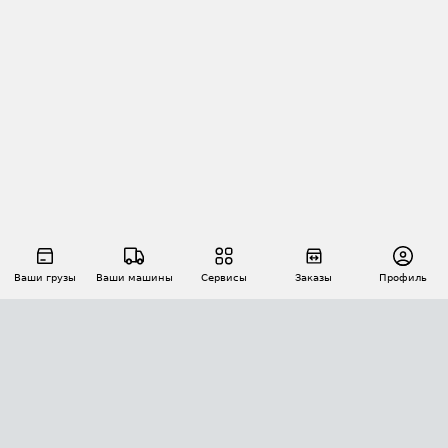
Ваши грузы
Ваши машины
Сервисы
Заказы
Профиль
АВТОМАТИЗАЦИЯ ПЕРЕВОЗОК
Площадки
Заказы
Торги
Тендеры
АТИ-Доки
GPS-мониторинг
АТИ Мессенджер
Цепочки грузов