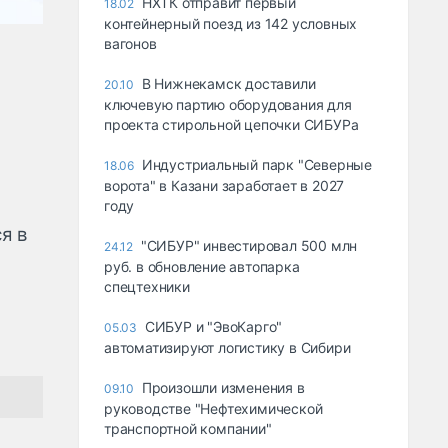
НХТК отправит первый
18.02
контейнерный поезд из 142 условных
вагонов
В Нижнекамск доставили
20.10
ключевую партию оборудования для
проекта стирольной цепочки СИБУРа
Индустриальный парк "Северные
18.06
ворота" в Казани заработает в 2027
году
я в
"СИБУР" инвестировал 500 млн
24.12
руб. в обновление автопарка
спецтехники
СИБУР и "ЭвоКарго"
05.03
автоматизируют логистику в Сибири
Произошли изменения в
09.10
руководстве "Нефтехимической
транспортной компании"