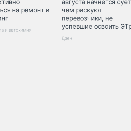
ктивно
августа начнётся сует
ься на ремонт и
чем рискуют
инг
перевозчики, не
успевшие освоить ЭТ
ла и автохимия
Дзен