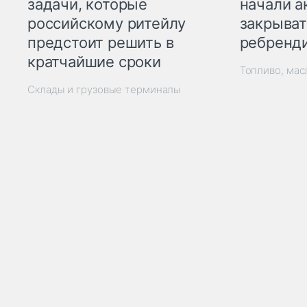
начали а
задачи, которые
закрыват
российскому ритейлу
ребренд
предстоит решить в
кратчайшие сроки
Топливо, мас
Склады и грузовые терминалы