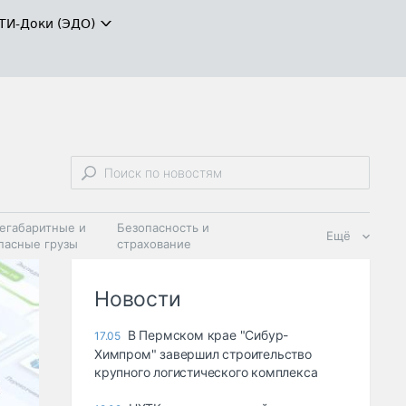
ТИ-Доки (ЭДО)
егабаритные и
Безопасность и
Ещё
пасные грузы
страхование
 масла и
Дзен
ия
Новости
В Пермском крае "Сибур-
17.05
Химпром" завершил строительство
крупного логистического комплекса