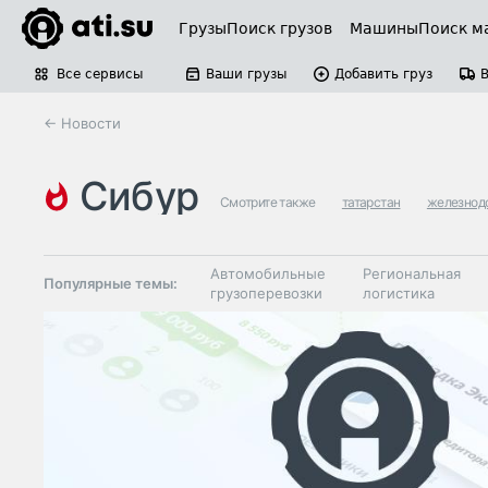
Грузы
Поиск грузов
Машины
Поиск м
Все сервисы
Ваши грузы
Добавить груз
← Новости
сибур
Смотрите также
татарстан
железнодо
Автомобильные
Региональная
Популярные темы:
грузоперевозки
логистика
Склады и
Таможня и ВЭД
грузовые
терминалы