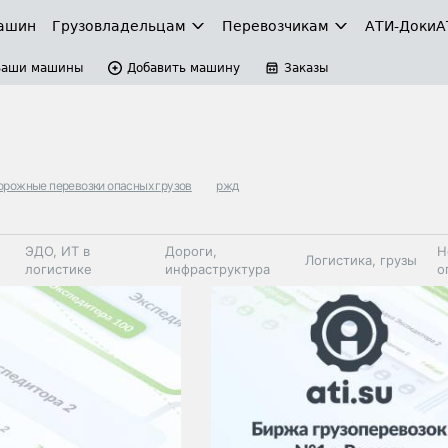
ашин
Грузовладельцам
Перевозчикам
АТИ-Доки
А
Ваши машины
Добавить машину
Заказы
рожные перевозки опасных грузов
ржд
ЭДО, ИТ в
Дороги,
Н
Логистика, грузы
логистике
инфраструктура
о
Коммерческий
Автосервис,
Топливо,
Спецтехника
транспорт
запчасти, шины
автохим