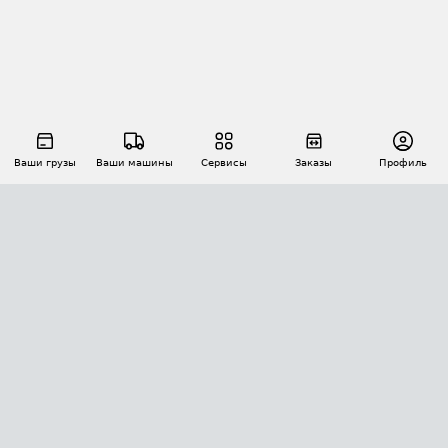
Ваши грузы
Ваши машины
Сервисы
Заказы
Профиль
АВТОМАТИЗАЦИЯ ПЕРЕВОЗОК
Площадки
Заказы
Торги
Тендеры
АТИ-Доки
GPS-мониторинг
АТИ Мессенджер
Цепочки грузов
API ATI.SU
ПОЛЕЗНОЕ
Расчет расстояний
БЕЗОПАСНОСТЬ