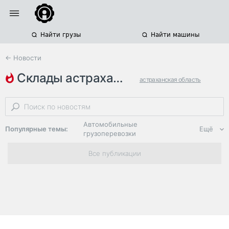
Найти грузы
Найти машины
← Новости
склады астраханской области
астраханская область
строительство складов
овощехранилища
Автомобильные
Популярные темы:
Ещё
грузоперевозки
Региональная
Все публикации
логистика
ЭДО, ИТ в
логистике
Дороги,
инфраструктура