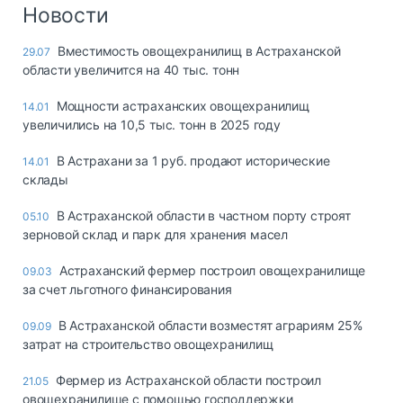
Логистика, грузы
Новости
Негабаритные и
Вместимость овощехранилищ в Астраханской
29.07
опасные грузы
области увеличится на 40 тыс. тонн
Безопасность и
страхование
Мощности астраханских овощехранилищ
14.01
увеличились на 10,5 тыс. тонн в 2025 году
Таможня и ВЭД
В Астрахани за 1 руб. продают исторические
14.01
Склады и
склады
грузовые
терминалы
В Астраханской области в частном порту строят
05.10
Коммерческий
зерновой склад и парк для хранения масел
транспорт
Астраханский фермер построил овощехранилище
09.03
Спецтехника
за счет льготного финансирования
Автосервис,
В Астраханской области возместят аграриям 25%
09.09
запчасти, шины
затрат на строительство овощехранилищ
Топливо, масла и
Дзен
автохимия
Фермер из Астраханской области построил
21.05
овощехранилище с помощью господдержки