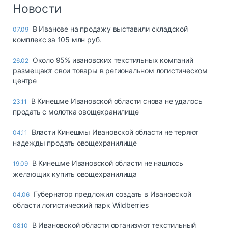
Логистика, грузы
Новости
Негабаритные и
В Иванове на продажу выставили складской
07.09
опасные грузы
комплекс за 105 млн руб.
Безопасность и
страхование
Около 95% ивановских текстильных компаний
26.02
размещают свои товары в региональном логистическом
Таможня и ВЭД
центре
Склады и
В Кинешме Ивановской области снова не удалось
23.11
грузовые
продать с молотка овощехранилище
терминалы
Коммерческий
Власти Кинешмы Ивановской области не теряют
04.11
транспорт
надежды продать овощехранилище
Спецтехника
В Кинешме Ивановской области не нашлось
19.09
желающих купить овощехранилища
Автосервис,
запчасти, шины
Губернатор предложил создать в Ивановской
04.06
Топливо, масла и
области логистический парк Wildberries
Дзен
автохимия
В Ивановской области организуют текстильный
08.10