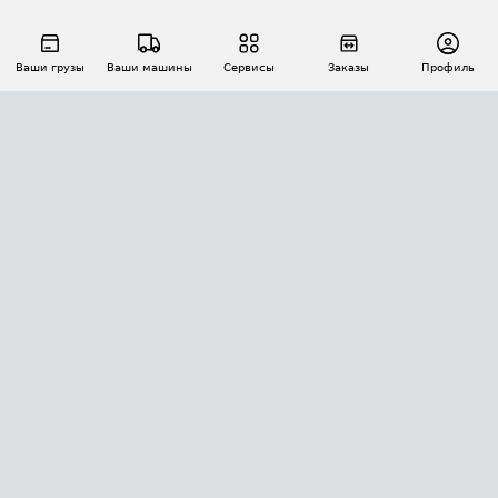
Ваши грузы
Ваши машины
Сервисы
Заказы
Профиль
АВТОМАТИЗАЦИЯ ПЕРЕВОЗОК
Площадки
Заказы
Торги
Тендеры
АТИ-Доки
GPS-мониторинг
АТИ Мессенджер
Цепочки грузов
API ATI.SU
ПОЛЕЗНОЕ
Расчет расстояний
БЕЗОПАСНОСТЬ
Академия ATI.SU
ATI.SU о безопасности
Звезды ATI.SU на вашем сайте
КОНТАКТЫ И ТАРИФЫ
Памятка по проверке контрагентов
Индекс ATI.SU FTL РФ
О системе ATI.SU
Светофор+
Средние ставки
ИНФОРМАЦИЯ