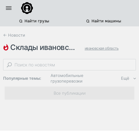
Найти грузы
Найти машины
← Новости
склады ивановской области
ивановская область
строительство складов
планы
Автомобильные
Популярные темы:
Ещё
грузоперевозки
Региональная
Все публикации
логистика
ЭДО, ИТ в
логистике
Дороги,
инфраструктура