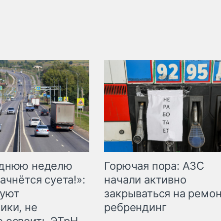
Горючая пора: АЗС
еднюю неделю
начали активно
ачнётся суета!»:
закрываться на ремон
куют
ребрендинг
ики, не