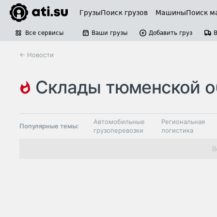
Грузы
Поиск грузов
Машины
Поиск м
Все сервисы
Ваши грузы
Добавить груз
← Новости
склады тюменской обла
тюмень
Автомобильные
Региональная
Популярные темы:
грузоперевозки
логистика
Склады и
В
Таможня и ВЭД
грузовые
терминалы