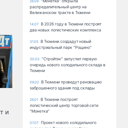
"Монетка" открыла
26.09
распределительный центр на
Велижанском тракте в Тюмени
В 2026 году в Тюмени построят
14.07
два новых логистических комплекса
В Тюмени создадут новый
31.05
индустриальный парк "Рощино"
"Стройтэк" запустил первую
30.03
очередь нового холодильного склада в
Тюмени
В Тюмени проведут реновацию
09.02
заброшенного здания под склады
В Тюмени построят
26.01
логистический центр торговой сети
т и
"Монетка"
Проект нового холодильного
07.07