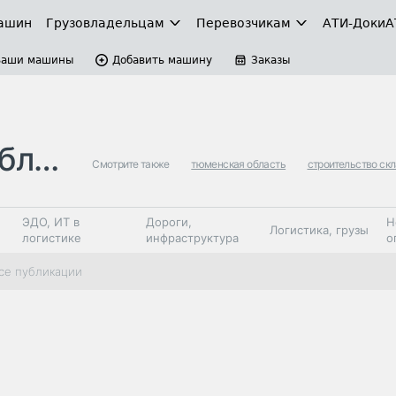
ашин
Грузовладельцам
Перевозчикам
АТИ-Доки
А
Ваши машины
Добавить машину
Заказы
сти
Смотрите также
тюменская область
строительство ск
ЭДО, ИТ в
Дороги,
Н
Логистика, грузы
логистике
инфраструктура
о
Коммерческий
Автосервис,
Топливо,
се публикации
Спецтехника
транспорт
запчасти, шины
автохим