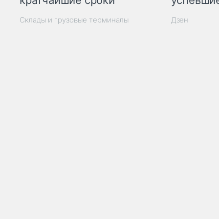
кратчайшие сроки
успевшие
Склады и грузовые терминалы
Дзен