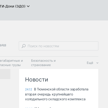
ТИ-Доки (ЭДО)
ладов
егабаритные и
Безопасность и
Ещё
пасные грузы
страхование
 масла и
Дзен
ия
Новости
В Тюменской области заработала
24.12
вторая очередь крупнейшего
холодильного складского комплекса