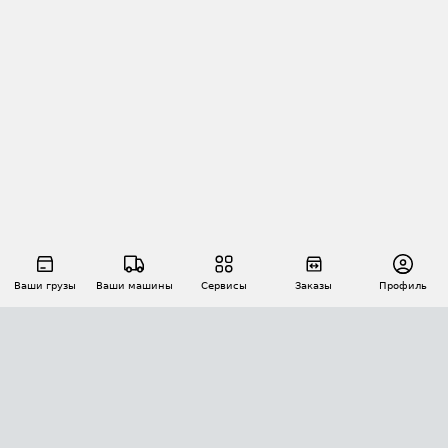
Ваши грузы
Ваши машины
Сервисы
Заказы
Профиль
АВТОМАТИЗАЦИЯ ПЕРЕВОЗОК
Площадки
Заказы
Торги
Тендеры
АТИ-Доки