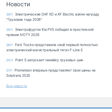
Логистика, грузы
Новости
Негабаритные и
Электрические DAF XD и XF Electric взяли награду
29.11
опасные грузы
"Грузовик года 2026"
Безопасность и
страхование
Электрофургон Kia PV5 победил в престижной
26.11
премии IVOTY 2026
Таможня и ВЭД
Ford Trucks представила свой первый полностью
26.11
Склады и
электрический магистральный тягач F-Line E
грузовые
терминалы
Point S запускает линейку грузовых шин
24.11
Коммерческий
транспорт
Prometeon впервые представляет свои шины на
21.11
Solutrans 2025
Спецтехника
Все новости
Автосервис,
запчасти, шины
Топливо, масла и
Дзен
автохимия