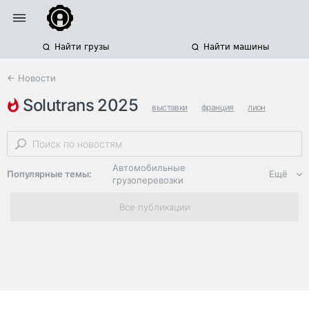
Найти грузы
Найти машины
← Новости
solutrans 2025
выставки
франция
лион
Автомобильные
Популярные темы:
Ещё
грузоперевозки
Региональная
Все публикации
логистика
ЭДО, ИТ в
логистике
Дороги,
инфраструктура