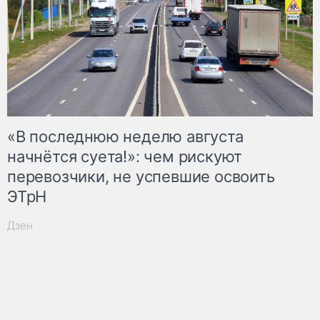
«В последнюю неделю августа
начнётся суета!»: чем рискуют
перевозчики, не успевшие освоить
ЭТрН
Дзен