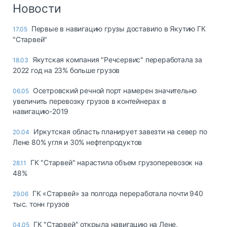
Логистика, грузы
Новости
Негабаритные и
Первые в навигацию грузы доставило в Якутию ГК
17.05
опасные грузы
"Старвей"
Безопасность и
страхование
Якутская компания "Речсервис" переработала за
18.03
2022 год на 23% больше грузов
Таможня и ВЭД
Осетровский речной порт намерен значительно
06.05
Склады и
увеличить перевозку грузов в контейнерах в
грузовые
навигацию-2019
терминалы
Коммерческий
Иркутская область планирует завезти на север по
20.04
транспорт
Лене 80% угля и 30% нефтепродуктов
Спецтехника
ГК "Старвей" нарастила объем грузоперевозок на
28.11
48%
Автосервис,
запчасти, шины
ГК «Старвей» за полгода переработала почти 940
29.06
Топливо, масла и
тыс. тонн грузов
Дзен
автохимия
ГК "Старвей" открыла навигацию на Лене,
04.05