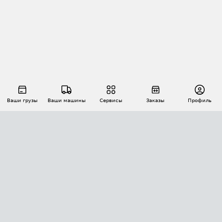
Ваши грузы
Ваши машины
Сервисы
Заказы
Профиль
АВТОМАТИЗАЦИЯ ПЕРЕВОЗОК
Площадки
Заказы
Торги
Тендеры
АТИ-Доки
GPS-мониторинг
АТИ Мессенджер
Цепочки грузов
API ATI.SU
ПОЛЕЗНОЕ