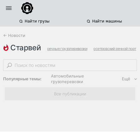
Найти грузы
Найти машины
← Новости
старвей
речные грузоперевозки
осетровский речной порт
река лена
Автомобильные
Популярные темы:
Ещё
грузоперевозки
Региональная
Все публикации
логистика
ЭДО, ИТ в
логистике
Дороги,
инфраструктура