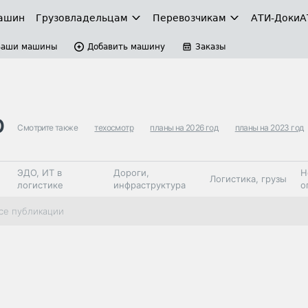
ашин
Грузовладельцам
Перевозчикам
АТИ-Доки
А
Ваши машины
Добавить машину
Заказы
р
Смотрите также
техосмотр
планы на 2026 год
планы на 2023 год
ЭДО, ИТ в
Дороги,
Н
Логистика, грузы
логистике
инфраструктура
о
Коммерческий
Автосервис,
Топливо,
се публикации
Спецтехника
транспорт
запчасти, шины
автохим