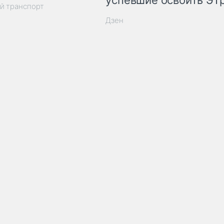
успевшие освоить ЭТ
й транспорт
Дзен