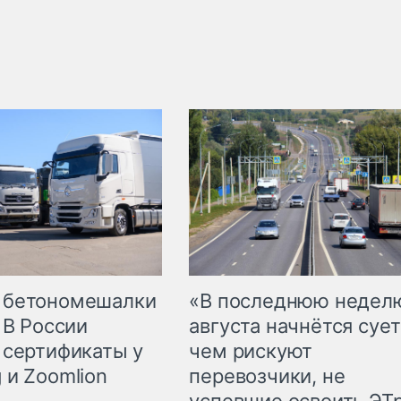
 бетономешалки
«В последнюю недел
 В России
августа начнётся сует
 сертификаты у
чем рискуют
 и Zoomlion
перевозчики, не