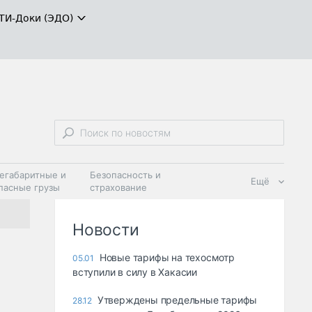
ТИ-Доки (ЭДО)
егабаритные и
Безопасность и
Ещё
пасные грузы
страхование
 масла и
Дзен
ия
Новости
Новые тарифы на техосмотр
05.01
вступили в силу в Хакасии
Утверждены предельные тарифы
28.12