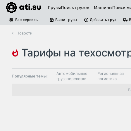
Грузы
Поиск грузов
Машины
Поиск м
Все сервисы
Ваши грузы
Добавить груз
← Новости
тарифы на техосмот
Автомобильные
Региональная
Популярные темы:
грузоперевозки
логистика
Склады и
В
Таможня и ВЭД
грузовые
терминалы