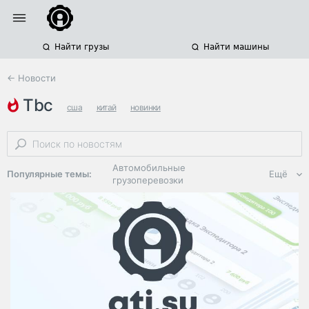
Найти грузы
Найти машины
← Новости
tbc
сша
китай
новинки
Автомобильные
Популярные темы:
Ещё
грузоперевозки
Региональная
логистика
ЭДО, ИТ в
логистике
Дороги,
инфраструктура