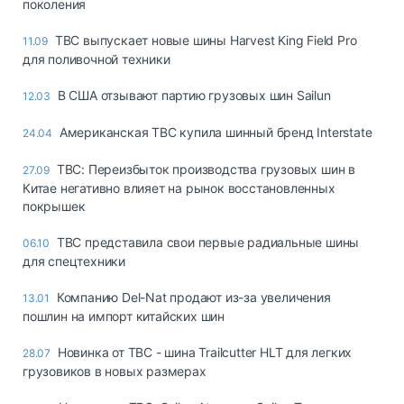
поколения
TBC выпускает новые шины Harvest King Field Pro
11.09
для поливочной техники
В США отзывают партию грузовых шин Sailun
12.03
Американская TBC купила шинный бренд Interstate
24.04
TBC: Переизбыток производства грузовых шин в
27.09
Китае негативно влияет на рынок восстановленных
покрышек
TBC представила свои первые радиальные шины
06.10
для спецтехники
Компанию Del-Nat продают из-за увеличения
13.01
пошлин на импорт китайских шин
Новинка от TBC - шина Trailcutter HLT для легких
28.07
грузовиков в новых размерах