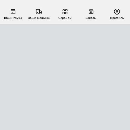
Ваши грузы
Ваши машины
Сервисы
Заказы
Профиль
АВТОМАТИЗАЦИЯ ПЕРЕВОЗОК
Площадки
Заказы
Торги
Тендеры
АТИ-Доки
GPS-мониторинг
АТИ Мессенджер
Цепочки грузов
API ATI.SU
ПОЛЕЗНОЕ
Расчет расстояний
БЕЗОПАСНОСТЬ
Академия ATI.SU
ATI.SU о безопасности
Звезды ATI.SU на вашем сайте
КОНТАКТЫ И ТАРИФЫ
Памятка по проверке контрагентов
Индекс ATI.SU FTL РФ
О системе ATI.SU
Светофор+
Средние ставки
ИНФОРМАЦИЯ