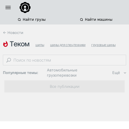
Найти грузы
Найти машины
← Новости
теком
шипы
шины для спецтехники
грузовые шины
Автомобильные
Популярные темы:
Ещё
грузоперевозки
Региональная
Все публикации
логистика
ЭДО, ИТ в
логистике
Дороги,
инфраструктура