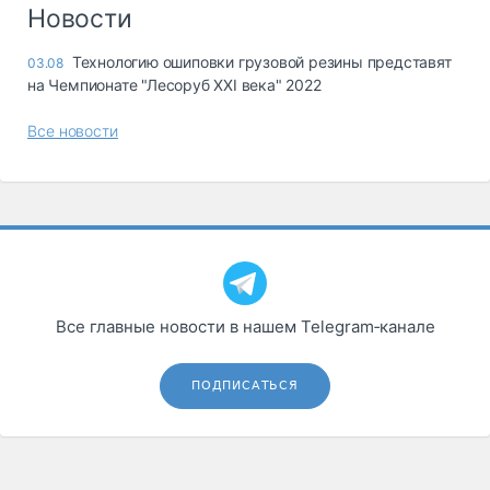
Логистика, грузы
Новости
Негабаритные и
Технологию ошиповки грузовой резины представят
03.08
опасные грузы
на Чемпионате "Лесоруб XXI века" 2022
Безопасность и
страхование
Все новости
Таможня и ВЭД
Склады и
грузовые
терминалы
Коммерческий
транспорт
Все главные новости в нашем Telegram‑канале
Спецтехника
Автосервис,
ПОДПИСАТЬСЯ
запчасти, шины
Топливо, масла и
Дзен
автохимия